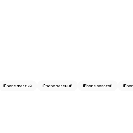
iPhone желтый
iPhone зеленый
iPhone золотой
iPho