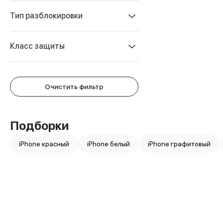
Защитные стекла для iPhone
Держатели для смартфонов
Тип разблокировки
Беспроводные зарядные устройства
Сетевые зарядные устройства
Класс защиты
Внешние аккумуляторы
Кабели Lightning
USB-C кабели
3D Стикеры
Очистить фильтр
Ремешки для смартфонов
Кардхолдеры MagSafe
iPad
Подборки
iPad Pro
iPad Pro 13″
iPhone красный
iPhone белый
iPhone графитовый
iPad Pro 11″
iPad Air
iPad Air 13″
iPad Air 11″
iPad Air 10.9″
iPad
iPad 11″
iPad mini