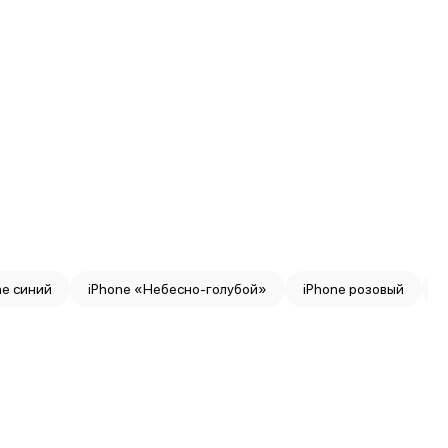
ne синий
iPhone «Небесно-голубой»
iPhone розовый
i