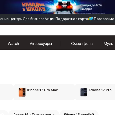
сные центры
Для бизнеса
Акции
Подарочная карта
Программа 
Watch
Аксессуары
Смартфоны
Муль
iPhone 17 Pro Max
iPhone 17 Pro
ый
iPhone 15 «Тёмная ночь»
iPhone 15 голубой