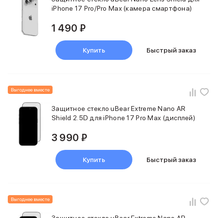
Держатели для смартфонов
iPhone 17 Pro/Pro Max (камера смартфона)
Баннер ПВЗ
Смартфоны
1 490 ₽
Смартфоны Huawei
Складные смартфоны
Купить
Быстрый заказ
Смартфоны Samsung
Аксессуары для смартфонов
USB-C кабели
Внешние аккумуляторы
Выгоднее вместе
Автомобильные зарядные устройства
Защитное стекло uBear Extreme Nano AR
Сетевые зарядные устройства
Shield 2.5D для iPhone 17 Pro Max (дисплей)
3D Стикеры
бренды
3 990 ₽
Huawei
Samsung
Купить
Быстрый заказ
Google
Баннер ПВЗ
Баннер гарантия
Баннер доставка
Выгоднее вместе
Смартфоны Tecno