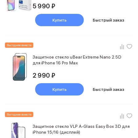
Баннер пвз
5 990 ₽
сплит
Баннер гарантия
Купить
Быстрый заказ
Баннер доставка
iPhone
Баннер ПВЗ
Баннер гарантия
Выгоднее вместе
Баннер доставка
iPhone Air
Защитное стекло uBear Extreme Nano 2.5D
для iPhone 16 Pro Max
iPhone 17
iPhone 17 Pro Max
2 990 ₽
iPhone 17 Pro
iPhone 17
Купить
Быстрый заказ
iPhone 17e
iPhone 16
iPhone 16 Pro Max
iPhone 16 Pro
Выгоднее вместе
iPhone 16 Plus
iPhone 16
Защитное стекло VLP A-Glass Easy Box 3D для
iPhone 16e
iPhone 15/16 (дисплей)
iPhone 15