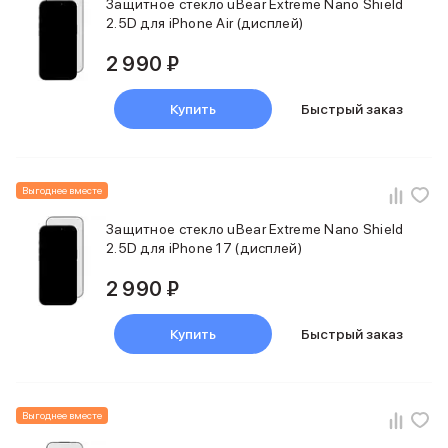
Защитное стекло uBear Extreme Nano Shield
Фены
2.5D для iPhone Air (дисплей)
Смарт-часы и фитнес-браслеты
Уход за полостью рта
2 990 ₽
Умные очки
Забота о здоровье
Купить
Быстрый заказ
Популярные бренды
Dyson
Huawei
Ray-Ban
Выгоднее вместе
Баннер сплит
Баннер гарантия
Защитное стекло uBear Extreme Nano Shield
2.5D для iPhone 17 (дисплей)
Баннер ПВЗ
Баннер доставка
2 990 ₽
Купить
Быстрый заказ
Выгоднее вместе