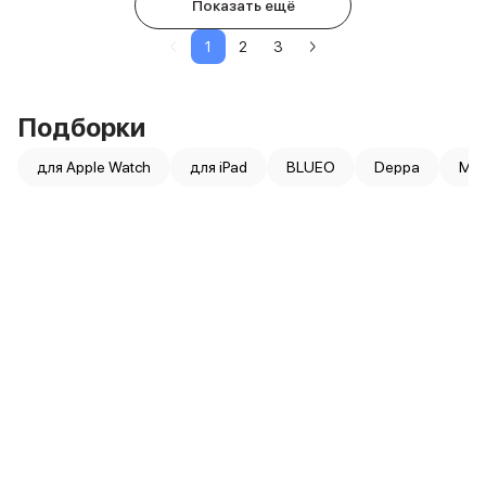
Показать ещё
1
2
3
Подборки
для Apple Watch
для iPad
BLUEO
Deppa
Moc