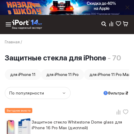
Каталог
Главная
/
Dyson
Фены
Защитные стекла для iPhone
- 70
Выпрямители
Стайлеры
Пылесосы
для iPhone 11
для iPhone 11 Pro
для iPhone 11 Pro Max
Баннер пвз
сплит
Баннер гарантия
По популярности
Фильтры
1
Баннер доставка
iPhone 17
iPhone 17
Выгоднее вместе
iPhone 17e
Защитное стекло Whitestone Dome glass для
iPhone 17 Pro
iPhone 16 Pro Max (дисплей)
iPhone 17 Pro Max