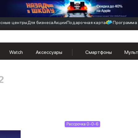
сные центры
Для бизнеса
Акции
Подарочная карта
Программа 
Watch
Аксессуары
Смартфоны
Муль
2
Рассрочка 0-0-6