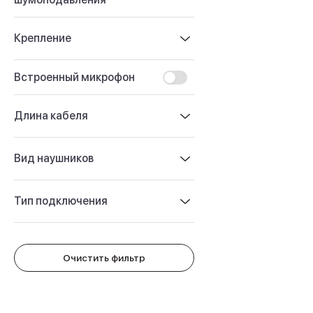
iPhone 16 Plus
iPhone 16
Крепление
iPhone 16e
iPhone 15
iPhone 15 Pro Max
Встроенный микрофон
iPhone 15 Pro
iPhone 15 Plus
Длина кабеля
iPhone 15
iPhone 14
iPhone 14 Plus
Вид наушников
iPhone 14
Объем памяти
iPhone 2048 Gb
Тип подключения
iPhone 1024 Gb
iPhone 512 Gb
iPhone 256 Gb
iPhone 128 Gb
Очистить фильтр
Аксессуары для iPhone
AirPods
Чехлы для iPhone