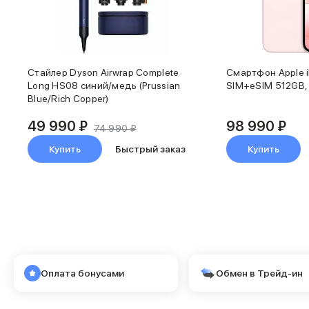
Карты памяти и флэш-накопители
3D Стикеры
Баннер ПВЗ
Баннер гарантия
Баннер доставка
Стайлер Dyson Airwrap Complete
Смартфон Apple i
AirPods
Long HS08 синий/медь (Prussian
SIM+eSIM 512GB, р
AirPods Pro 3
Blue/Rich Copper)
AirPods 4
AirPods Max
49 990 ₽
98 990 ₽
74 990 ₽
AirPods Max 2
Купить
Быстрый заказ
Купить
EarPods
Аксессуары для AirPods
Наклейки
Кабели
Чехлы для AirPods4/4 ANC
Чехлы для AirPods Pro
Чехлы для AirPods Pro 2
Чехлы для AirPods Pro 3
Оплата бонусами
Обмен в Трейд-ин
Беспроводные зарядные устройства
Баннер пвз
Баннер сплит