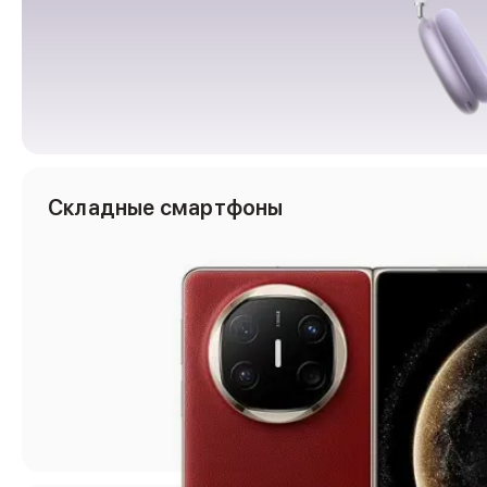
Защитные стекла для iPhone
Держатели для смартфонов
Беспроводные зарядные устройства
Сетевые зарядные устройства
Внешние аккумуляторы
Кабели Lightning
USB-C кабели
3D Стикеры
Ремешки для смартфонов
Складные смартфоны
Кардхолдеры MagSafe
iPad
iPad Pro
iPad Pro 13″
iPad Pro 11″
iPad Air
iPad Air 13″
iPad Air 11″
iPad Air 10.9″
iPad
iPad 11″
iPad mini