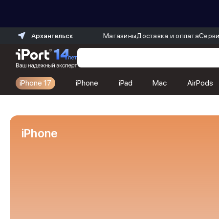
Архангельск
Магазины
Доставка и оплата
Серви
iPhone 17
iPhone
iPad
Mac
AirPods
Каталог
Dyson
Фены
iPhone
Выпрямители
Стайлеры
Пылесосы
Баннер пвз
сплит
Баннер гарантия
Баннер доставка
iPhone 17
iPhone 17