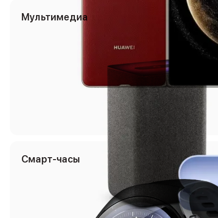
Объем памяти iPad
Мультимедиа
iPad 2048 Gb
iPad 1024 Gb
iPad 512 Gb
iPad 256 Gb
iPad 128 Gb
Аксессуары для iPad
Чехлы для iPad
Защитные стекла для iPad
Беспроводные зарядные устройства
Сетевые зарядные устройства
Кабели
Внешние аккумуляторы
Клавиатуры для iPad
Смарт-часы
Стилусы
3D Стикеры
Баннер ПВЗ
Баннер гарантия
Баннер доставка
Mac