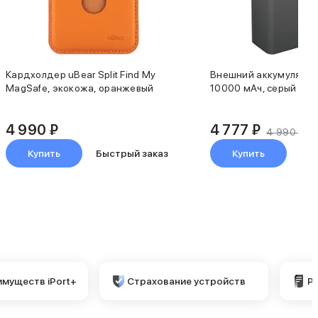
Кардхолдер uBear Split Find My
Внешний аккумулятор 
MagSafe, экокожа, оранжевый
10000 мАч, серый
4 990 ₽
4 777 ₽
4 990 ₽
Купить
Быстрый заказ
Купить
Быс
имуществ iPort+
Страхование устройств
Р