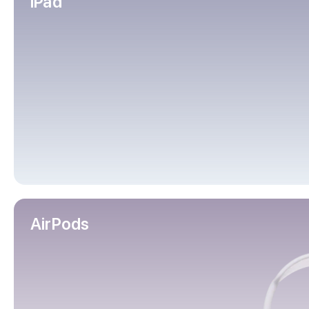
iPad
iPhone 16 Plus
iPhone 16
iPhone 16e
iPhone 15
iPhone 15 Pro Max
iPhone 15 Pro
iPhone 15 Plus
iPhone 15
iPhone 14
iPhone 14 Plus
iPhone 14
Объем памяти
iPhone 2048 Gb
iPhone 1024 Gb
AirPods
iPhone 512 Gb
iPhone 256 Gb
iPhone 128 Gb
Аксессуары для iPhone
AirPods
Чехлы для iPhone