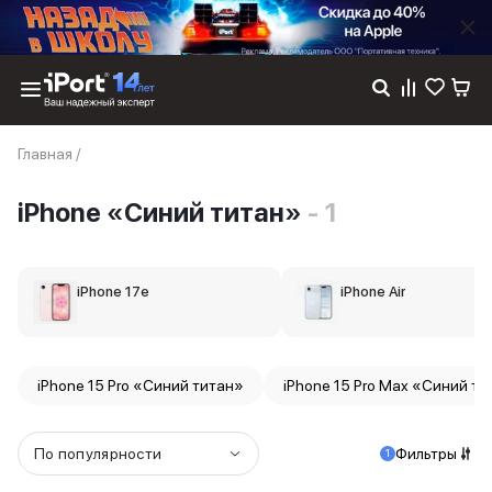
Каталог
Главная
/
Dyson
Фены
iPhone «Синий титан»
- 1
Выпрямители
Стайлеры
Пылесосы
Баннер пвз
iPhone 17e
iPhone Air
сплит
Баннер гарантия
Баннер доставка
iPhone 17
iPhone 15 Pro «Синий титан»
iPhone 15 Pro Max «Синий ти
iPhone 17
iPhone 17e
iPhone 17 Pro
По популярности
Фильтры
1
iPhone 17 Pro Max