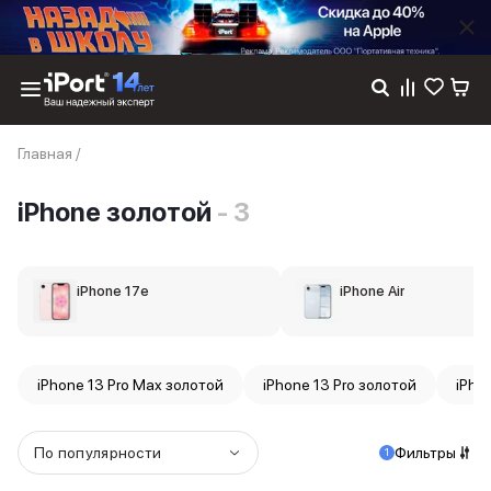
Каталог
Главная
/
Dyson
Фены
iPhone золотой
- 3
Выпрямители
Стайлеры
Пылесосы
Баннер пвз
iPhone 17e
iPhone Air
сплит
Баннер гарантия
Баннер доставка
iPhone 17
iPhone 13 Pro Max золотой
iPhone 13 Pro золотой
iPho
iPhone 17
iPhone 17e
iPhone 17 Pro
По популярности
Фильтры
1
iPhone 17 Pro Max