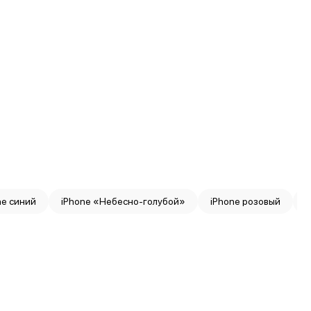
ne синий
iPhone «Небесно-голубой»
iPhone розовый
i