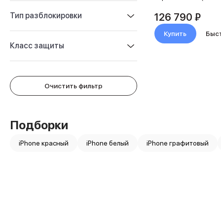
Защитные стекла для iPhone
Держатели для смартфонов
Тип разблокировки
126 790 ₽
Беспроводные зарядные устройства
Купить
Быс
Сетевые зарядные устройства
Класс защиты
Внешние аккумуляторы
Кабели Lightning
USB-C кабели
3D Стикеры
Очистить фильтр
Ремешки для смартфонов
Кардхолдеры MagSafe
iPad
iPad Pro
Подборки
iPad Pro 13″
iPhone красный
iPad Pro 11″
iPhone белый
iPhone графитовый
iPad Air
iPad Air 13″
iPad Air 11″
iPad Air 10.9″
iPad
iPad 11″
iPad mini