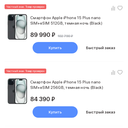
Баннер пвз
Честный знак. Товар проверен
сплит
Баннер гарантия
Смартфон Apple iPhone 15 Plus nano
Баннер доставка
SIM+eSIM 512GB, темная ночь (Black)
iPhone
Баннер ПВЗ
89 990 ₽
102 790 ₽
Баннер гарантия
Баннер доставка
Купить
Быстрый заказ
iPhone Air
iPhone 17
iPhone 17 Pro Max
iPhone 17 Pro
Честный знак. Товар проверен
iPhone 17
Смартфон Apple iPhone 15 Plus nano
iPhone 17e
SIM+eSIM 256GB, темная ночь (Black)
iPhone 16
iPhone 16 Pro Max
84 390 ₽
iPhone 16 Pro
iPhone 16 Plus
Купить
Быстрый заказ
iPhone 16
iPhone 16e
iPhone 15