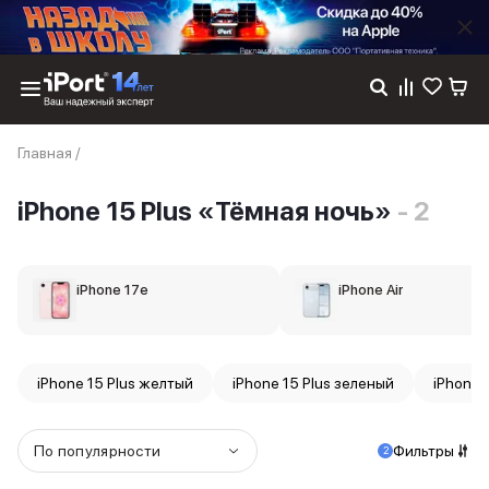
Каталог
Главная
/
Dyson
Фены
iPhone 15 Plus «Тёмная ночь»
- 2
Выпрямители
Стайлеры
Пылесосы
Баннер пвз
iPhone 17e
iPhone Air
сплит
Баннер гарантия
Баннер доставка
iPhone 17
iPhone 15 Plus желтый
iPhone 15 Plus зеленый
iPhone 
iPhone 17
iPhone 17e
iPhone 17 Pro
По популярности
Фильтры
2
iPhone 17 Pro Max