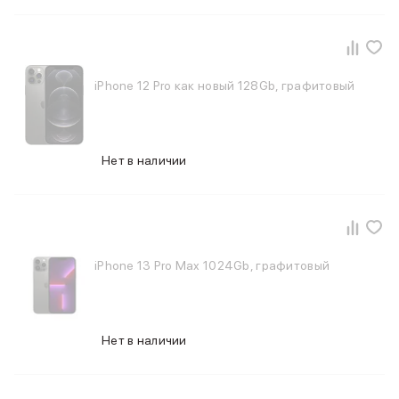
MacBook Pro M4 Max
MacBook Neo
MacBook Air
MacBook Air M5
iPhone 12 Pro как новый 128Gb, графитовый
MacBook Air M4
MacBook Air M3
iMac
Mac mini
Нет в наличии
Аксессуары для Mac
Чехлы для MacBook
Сумки и рюкзаки
Мыши
Клавиатуры
iPhone 13 Pro Max 1024Gb, графитовый
Кабели
Внешние накопители
Мультипортовые адаптеры
Карты памяти и флэш-накопители
Нет в наличии
3D Стикеры
Баннер ПВЗ
Баннер гарантия