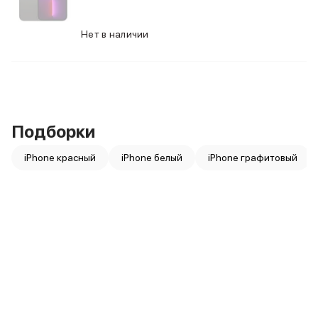
Питание и кабели
Зарядные устройства
Нет в наличии
Внешние аккумуляторы
Адаптеры
Кабели
Мультимедиа
Акустические системы
Наушники
Подборки
Защита устройства
Защитные стекла
iPhone красный
iPhone белый
iPhone графитовый
Ремешки для часов
Сумки и рюкзаки
Поисковые трекеры
Чехлы
Наклейки
Ремешки для iPhone
Аксессуары для гаджетов
Пульты ДУ
Аксессуары для игровых приставок
Держатели и подставки