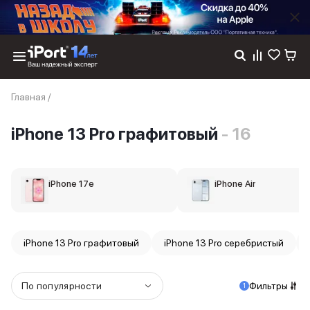
Каталог
Главная
/
Dyson
Фены
iPhone 13 Pro графитовый
- 16
Выпрямители
Стайлеры
Пылесосы
Баннер пвз
iPhone 17e
iPhone Air
сплит
Баннер гарантия
Баннер доставка
iPhone 17
iPhone 13 Pro графитовый
iPhone 13 Pro серебристый
iPhone 17
iPhone 17e
iPhone 17 Pro
По популярности
Фильтры
1
iPhone 17 Pro Max