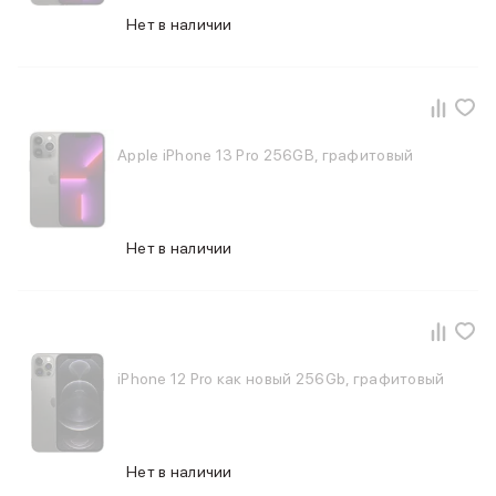
iPad 512 Gb
Нет в наличии
iPad 256 Gb
iPad 128 Gb
Аксессуары для iPad
Чехлы для iPad
Защитные стекла для iPad
Беспроводные зарядные устройства
Apple iPhone 13 Pro 256GB, графитовый
Сетевые зарядные устройства
Кабели
Внешние аккумуляторы
Нет в наличии
Клавиатуры для iPad
Стилусы
3D Стикеры
Баннер ПВЗ
Баннер гарантия
Баннер доставка
iPhone 12 Pro как новый 256Gb, графитовый
Mac
MacBook Pro
MacBook Pro M5 Max
MacBook Pro M5 Pro
Нет в наличии
MacBook Pro M5