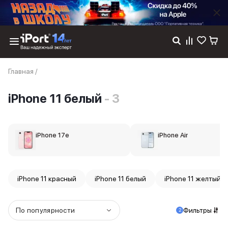
Каталог
Главная
/
Dyson
Фены
iPhone 11 белый
- 3
Выпрямители
Стайлеры
Пылесосы
Баннер пвз
iPhone 17e
iPhone Air
сплит
Баннер гарантия
Баннер доставка
iPhone 17
iPhone 11 красный
iPhone 11 белый
iPhone 11 желтый
iPhone 17
iPhone 17e
iPhone 17 Pro
По популярности
Фильтры
2
iPhone 17 Pro Max