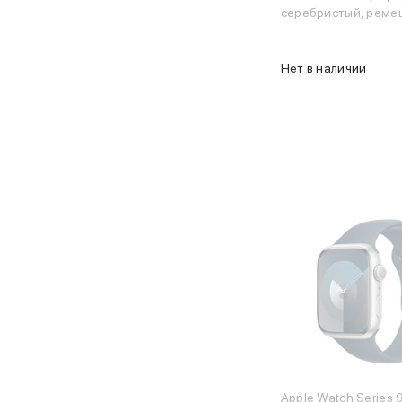
серебристый, ремеш
Объем памяти iPad
Band штормовой си
iPad 2048 Gb
M/L)
iPad 1024 Gb
Нет в наличии
iPad 512 Gb
iPad 256 Gb
iPad 128 Gb
Аксессуары для iPad
Чехлы для iPad
Защитные стекла для iPad
Беспроводные зарядные устройства
Сетевые зарядные устройства
Кабели
Внешние аккумуляторы
Клавиатуры для iPad
Стилусы
3D Стикеры
Баннер ПВЗ
Баннер гарантия
Баннер доставка
Mac
Apple Watch Series 9 (корпус