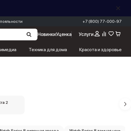
лояльности
+7 (800) 77-000-97
Новинки
Уценка
Услуги
тимедиа
Техника для дома
Красота и здоровье
ra 2
Watch Series 8 сияющая звезда
Watch Series 8 темная ночь