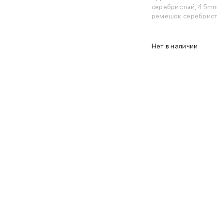
MacBook Pro
серебристый, 45mm
MacBook Pro M5 Max
ремешок серебрист
MacBook Pro M5 Pro
MacBook Pro M5
Нет в наличии
MacBook Pro M4 Max
MacBook Neo
MacBook Air
MacBook Air M5
MacBook Air M4
MacBook Air M3
iMac
Mac mini
Аксессуары для Mac
Чехлы для MacBook
Сумки и рюкзаки
Мыши
Клавиатуры
Кабели
Внешние накопители
Мультипортовые адаптеры