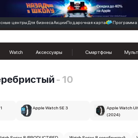
сные центры
Для бизнеса
Акции
Подарочная карта
Программа 
Watch
Аксессуары
Смартфоны
Муль
серебристый
- 10
11
Apple Watch SE 3
Apple Watch Ult
(2024)
atch Series 8 (PRODUCT)RED
Watch Series 8 серебристый