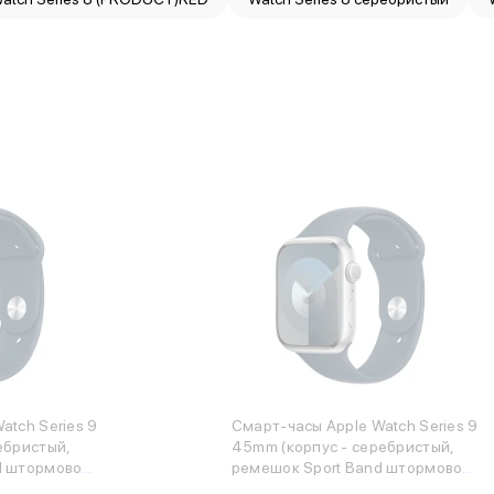
atch Series 9
Смарт-часы Apple Watch Series 9
ебристый,
45mm (корпус - серебристый,
d штормовой
ремешок Sport Band штормовой
синий, размер M/L)