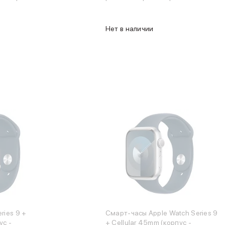
синий, размер One Size)
Нет в наличии
ries 9 +
Смарт-часы Apple Watch Series 9
ус -
+ Cellular 45mm (корпус -