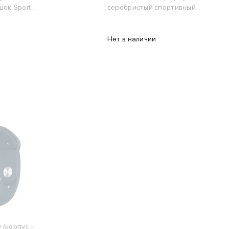
ок Sport
серебристый спортивный
ний, размер
ремешок серебристый)
Нет в наличии
 -