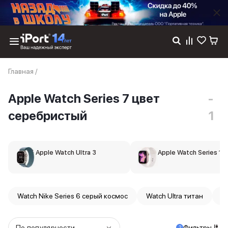
Каталог
Главная
/
Dyson
Фены
Apple Watch Series 7 цвет
-
Выпрямители
Стайлеры
серебристый
1
Пылесосы
Баннер пвз
сплит
Apple Watch Ultra 3
Баннер гарантия
Apple Watch Series 11
Баннер доставка
iPhone 17
iPhone 17
Watch Nike Series 6 серый космос
Watch Ultra титан
W
iPhone 17e
iPhone 17 Pro
iPhone 17 Pro Max
По популярности
Фильтры
2