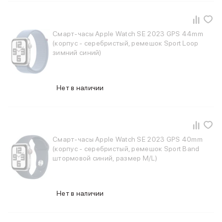
iPhone 15 Pro Max
iPhone 15 Pro
iPhone 15 Plus
Смарт-часы Apple Watch SE 2023 GPS 44mm
iPhone 15
(корпус - серебристый, ремешок Sport Loop
зимний синий)
iPhone 14
iPhone 14 Plus
iPhone 14
Объем памяти
Нет в наличии
iPhone 2048 Gb
iPhone 1024 Gb
iPhone 512 Gb
iPhone 256 Gb
Смарт-часы Apple Watch SE 2023 GPS 40mm
iPhone 128 Gb
(корпус - серебристый, ремешок Sport Band
Аксессуары для iPhone
штормовой синий, размер M/L)
AirPods
Чехлы для iPhone
Защитные стекла для iPhone
Нет в наличии
Держатели для смартфонов
Беспроводные зарядные устройства
Сетевые зарядные устройства