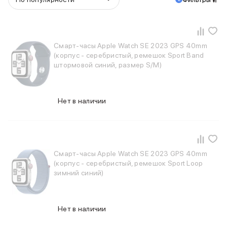
Баннер пвз
сплит
Баннер гарантия
Баннер доставка
Смарт-часы Apple Watch SE 2023 GPS 40mm
iPhone
(корпус - серебристый, ремешок Sport Band
Баннер ПВЗ
штормовой синий, размер S/M)
Баннер гарантия
Баннер доставка
iPhone Air
Нет в наличии
iPhone 17
iPhone 17 Pro Max
iPhone 17 Pro
iPhone 17
iPhone 17e
Смарт-часы Apple Watch SE 2023 GPS 40mm
iPhone 16
(корпус - серебристый, ремешок Sport Loop
iPhone 16 Pro Max
зимний синий)
iPhone 16 Pro
iPhone 16 Plus
iPhone 16
Нет в наличии
iPhone 16e
iPhone 15