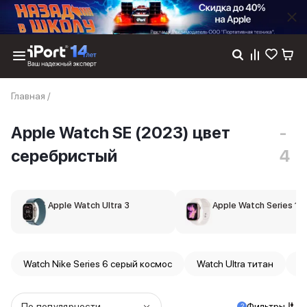
Каталог
Главная
/
Dyson
Фены
Apple Watch SE (2023) цвет
-
Выпрямители
Стайлеры
серебристый
4
Пылесосы
Баннер пвз
сплит
Apple Watch Ultra 3
Баннер гарантия
Apple Watch Series 11
Баннер доставка
iPhone 17
iPhone 17
Watch Nike Series 6 серый космос
Watch Ultra титан
W
iPhone 17e
iPhone 17 Pro
iPhone 17 Pro Max
По популярности
Фильтры
2