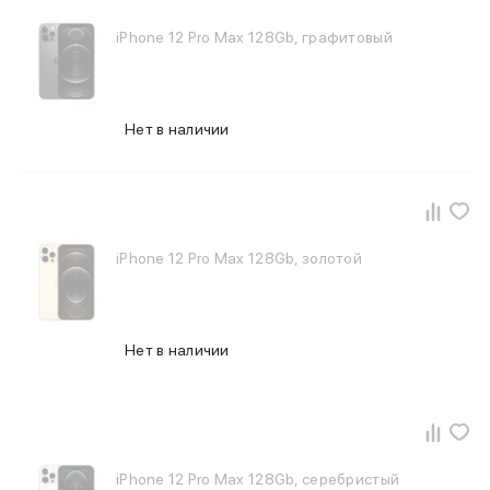
Samsung
iPhone 12 Pro Max 128Gb, графитовый
Sony
JBL
CMF
Anker
Нет в наличии
Техника для дома
Баннер ПВЗ
Умный дом
Пылесосы
Популярные бренды
Dyson
iPhone 12 Pro Max 128Gb, золотой
Баннер сплит
Инструменты
Баннер гарантия
Нет в наличии
Уход за одеждой
Баннер доставка
Красота и здоровье
Укладка волос
Стайлеры
Выпрямители
iPhone 12 Pro Max 128Gb, серебристый