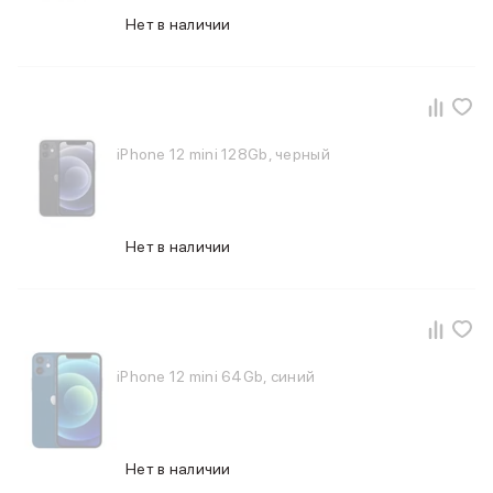
iPad 512 Gb
Нет в наличии
iPad 256 Gb
iPad 128 Gb
Аксессуары для iPad
Чехлы для iPad
Защитные стекла для iPad
Беспроводные зарядные устройства
iPhone 12 mini 128Gb, черный
Сетевые зарядные устройства
Кабели
Внешние аккумуляторы
Нет в наличии
Клавиатуры для iPad
Стилусы
3D Стикеры
Баннер ПВЗ
Баннер гарантия
Баннер доставка
iPhone 12 mini 64Gb, синий
Mac
MacBook Pro
MacBook Pro M5 Max
MacBook Pro M5 Pro
Нет в наличии
MacBook Pro M5