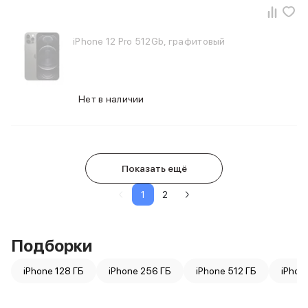
iPhone 12 Pro 512Gb, графитовый
Нет в наличии
Показать ещё
1
2
Подборки
iPhone 128 ГБ
iPhone 256 ГБ
iPhone 512 ГБ
iPhon