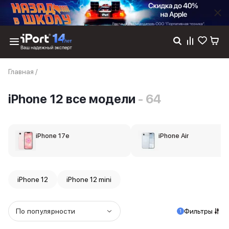
Каталог
Главная
/
Dyson
Фены
iPhone 12 все модели
- 64
Выпрямители
Стайлеры
Пылесосы
Баннер пвз
iPhone 17e
iPhone Air
сплит
Баннер гарантия
Баннер доставка
iPhone 17
iPhone 12
iPhone 12 mini
iPhone 17
iPhone 17e
iPhone 17 Pro
По популярности
Фильтры
1
iPhone 17 Pro Max