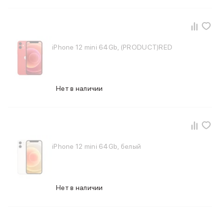
MacBook Pro M4 Max
MacBook Neo
MacBook Air
MacBook Air M5
iPhone 12 mini 64Gb, (PRODUCT)RED
MacBook Air M4
MacBook Air M3
iMac
Mac mini
Нет в наличии
Аксессуары для Mac
Чехлы для MacBook
Сумки и рюкзаки
Мыши
Клавиатуры
iPhone 12 mini 64Gb, белый
Кабели
Внешние накопители
Мультипортовые адаптеры
Карты памяти и флэш-накопители
Нет в наличии
3D Стикеры
Баннер ПВЗ
Баннер гарантия