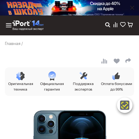
Каталог
Главная
/
Dyson
Фены
Выпрямители
Стайлеры
Пылесосы
Баннер пвз
Оригинальная
Официальная
Поддержка
Оплата бонусами
сплит
техника
гарантия
экспертов
до 99%
Баннер гарантия
Баннер доставка
iPhone 17
iPhone 17
iPhone 17e
iPhone 17 Pro
iPhone 17 Pro Max