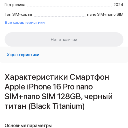
Внешние аккумуляторы
Год релиза
2024
Кабели Lightning
Тип SIM-карты
nano SIM+nano SIM
USB-C кабели
Все характеристики
3D Стикеры
Ремешки для смартфонов
Кардхолдеры MagSafe
iPad
iPad Pro
iPad Pro 13″
Характеристики
iPad Pro 11″
iPad Air
iPad Air 13″
Характеристики Смартфон
iPad Air 11″
Apple iPhone 16 Pro nano
iPad Air 10.9″
iPad
SIM+nano SIM 128GB, черный
iPad 11″
титан (Black Titanium)
iPad mini
Объем памяти iPad
iPad 2048 Gb
iPad 1024 Gb
Основные параметры