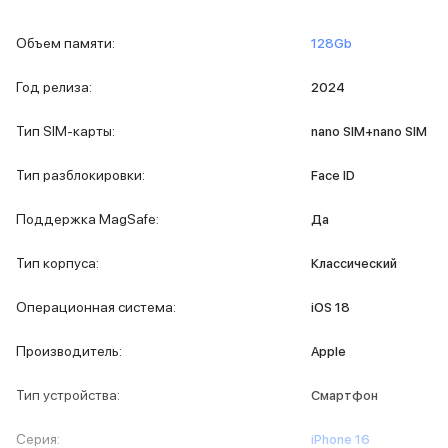
iPad 512 Gb
iPad 256 Gb
Объем памяти
:
128Gb
iPad 128 Gb
Аксессуары для iPad
Год релиза
:
2024
Чехлы для iPad
Защитные стекла для iPad
Тип SIM-карты
:
nano SIM+nano SIM
Беспроводные зарядные устройства
Сетевые зарядные устройства
Тип разблокировки
:
Face ID
Кабели
Внешние аккумуляторы
Поддержка MagSafe
:
Да
Клавиатуры для iPad
Стилусы
Тип корпуса
:
Классический
3D Стикеры
Баннер ПВЗ
Операционная система
:
iOS 18
Баннер гарантия
Баннер доставка
Производитель
:
Apple
Mac
MacBook Pro
Тип устройства
:
Смартфон
MacBook Pro M5 Max
MacBook Pro M5 Pro
Серия
:
iPhone 16
MacBook Pro M5