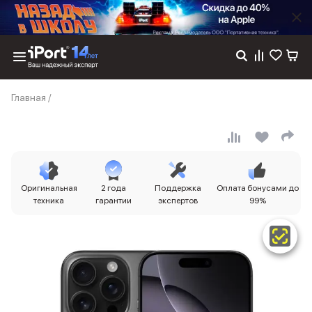
Каталог
Главная
/
Dyson
Фены
Выпрямители
Стайлеры
Пылесосы
Баннер пвз
Оригинальная
2 года
Поддержка
Оплата бонусами до
сплит
техника
гарантии
экспертов
99%
Баннер гарантия
Баннер доставка
iPhone 17
iPhone 17
iPhone 17e
iPhone 17 Pro
iPhone 17 Pro Max