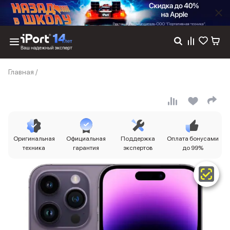
Каталог
Главная
/
Dyson
Фены
Выпрямители
Стайлеры
Пылесосы
Баннер пвз
Оригинальная
Официальная
Поддержка
Оплата бонусами
сплит
техника
гарантия
экспертов
до 99%
Баннер гарантия
Баннер доставка
iPhone 17
iPhone 17
iPhone 17e
iPhone 17 Pro
iPhone 17 Pro Max