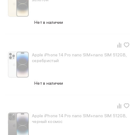
Фены
Смарт-часы и фитнес-браслеты
Уход за полостью рта
Умные очки
Нет в наличии
Забота о здоровье
Популярные бренды
Dyson
Huawei
Apple iPhone 14 Pro nano SIM+nano SIM 512GB,
Ray-Ban
серебристый
Баннер сплит
Баннер гарантия
Баннер ПВЗ
Баннер доставка
Нет в наличии
Apple iPhone 14 Pro nano SIM+nano SIM 512GB,
черный космос