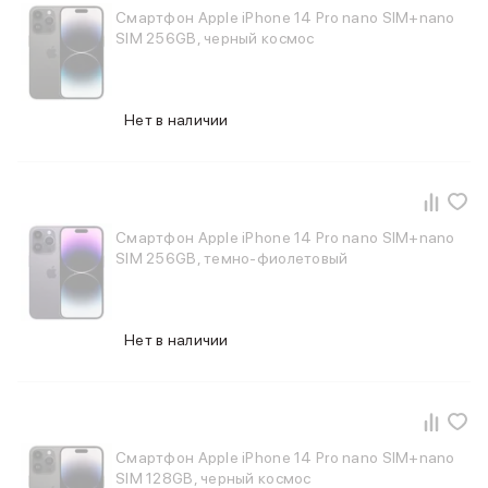
Смартфон Apple iPhone 14 Pro nano SIM+nano
iPhone 15 Pro Max
SIM 256GB, черный космос
iPhone 15 Pro
iPhone 15 Plus
iPhone 15
iPhone 14
Нет в наличии
iPhone 14 Plus
iPhone 14
Объем памяти
iPhone 2048 Gb
Смартфон Apple iPhone 14 Pro nano SIM+nano
iPhone 1024 Gb
SIM 256GB, темно-фиолетовый
iPhone 512 Gb
iPhone 256 Gb
iPhone 128 Gb
Аксессуары для iPhone
Нет в наличии
AirPods
Чехлы для iPhone
Защитные стекла для iPhone
Держатели для смартфонов
Беспроводные зарядные устройства
Смартфон Apple iPhone 14 Pro nano SIM+nano
Сетевые зарядные устройства
SIM 128GB, черный космос