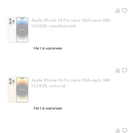
Смартфоны Motorola
Смартфоны HONOR
Смартфоны Infinix
Смартфоны Google
Apple iPhone 14 Pro nano SIM+nano SIM
1024GB, серебристый
Мультимедиа
Наушники
Проводные наушники
Беспроводные наушники
Нет в наличии
Гарнитуры
Наушники с шумоподавлением
Накладные наушники
Акустические системы
Мониторы
Apple iPhone 14 Pro nano SIM+nano SIM
ТВ-приставки
1024GB, золотой
Микрофоны
Баннер ПВЗ
Баннер гарантия
Нет в наличии
Баннер доставка
Популярные бренды
Apple
Marshall