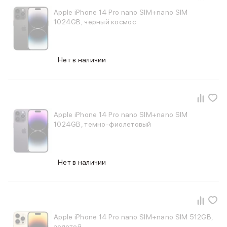
Samsung
Apple iPhone 14 Pro nano SIM+nano SIM
Sony
1024GB, черный космос
JBL
CMF
Anker
Нет в наличии
Техника для дома
Баннер ПВЗ
Умный дом
Пылесосы
Популярные бренды
Apple iPhone 14 Pro nano SIM+nano SIM
Dyson
1024GB, темно-фиолетовый
Баннер сплит
Инструменты
Баннер гарантия
Нет в наличии
Уход за одеждой
Баннер доставка
Красота и здоровье
Укладка волос
Стайлеры
Apple iPhone 14 Pro nano SIM+nano SIM 512GB,
Выпрямители
золотой