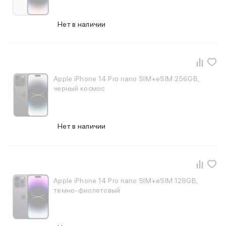
Питание и кабели
Зарядные устройства
Нет в наличии
Внешние аккумуляторы
Адаптеры
Кабели
Мультимедиа
Акустические системы
Apple iPhone 14 Pro nano SIM+eSIM 256GB,
Наушники
черный космос
Защита устройства
Защитные стекла
Ремешки для часов
Нет в наличии
Сумки и рюкзаки
Поисковые трекеры
Чехлы
Наклейки
Ремешки для iPhone
Apple iPhone 14 Pro nano SIM+eSIM 128GB,
Аксессуары для гаджетов
темно-фиолетовый
Пульты ДУ
Аксессуары для игровых приставок
Держатели и подставки