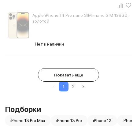
Apple iPhone 14 Pro nano SIM+nano SIM 128GB,
золотой
Нет в наличии
Показать ещё
1
2
Подборки
iPhone 13 Pro Max
iPhone 13 Pro
iPhone 13
iPhone 