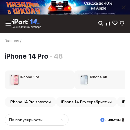
Каталог
Главная
/
Dyson
Фены
iPhone 14 Pro
- 48
Выпрямители
Стайлеры
Пылесосы
Баннер пвз
iPhone 17e
iPhone Air
сплит
Баннер гарантия
Баннер доставка
iPhone 17
iPhone 14 Pro золотой
iPhone 14 Pro серебристый
iPh
iPhone 17
iPhone 17e
iPhone 17 Pro
По популярности
Фильтры
1
iPhone 17 Pro Max