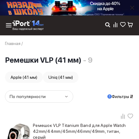
Каталог
Главная
/
Dyson
Фены
Ремешки VLP (41 мм)
- 9
Выпрямители
Стайлеры
Пылесосы
Apple (41 мм)
Uniq (41 мм)
Баннер пвз
сплит
Баннер гарантия
По популярности
Фильтры
1
Баннер доставка
iPhone 17
iPhone 17
iPhone 17e
Ремешок VLP Titanium Band для Apple Watch
iPhone 17 Pro
42mm/44mm/45mm/46mm/49mm, титан,
iPhone 17 Pro Max
серый