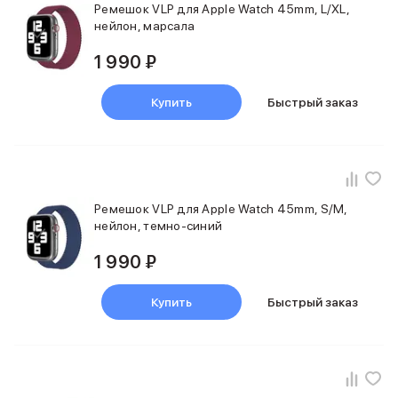
iPad 2048 Gb
Ремешок VLP для Apple Watch 45mm, L/XL,
iPad 1024 Gb
нейлон, марсала
iPad 512 Gb
1 990 ₽
iPad 256 Gb
iPad 128 Gb
iPad 64 Gb
Купить
Быстрый заказ
Аксессуары для iPad
Чехлы для iPad
Защитные стекла для iPad
Беспроводные зарядные устройства
Сетевые зарядные устройства
Ремешок VLP для Apple Watch 45mm, S/M,
Кабели
нейлон, темно-синий
Внешние аккумуляторы
Клавиатуры для iPad
1 990 ₽
Стилусы
3D Стикеры
Купить
Быстрый заказ
Баннер ПВЗ
Баннер гарантия
Баннер доставка
Mac
MacBook Pro