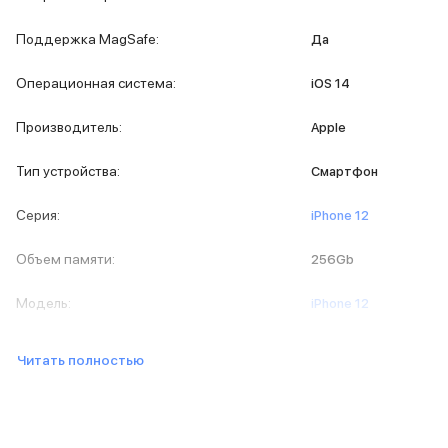
iPad 512 Gb
iPad 256 Gb
Поддержка MagSafe
:
Да
iPad 128 Gb
Аксессуары для iPad
Операционная система
:
iOS 14
Чехлы для iPad
Защитные стекла для iPad
Производитель
:
Apple
Беспроводные зарядные устройства
Сетевые зарядные устройства
Тип устройства
:
Смартфон
Кабели
Внешние аккумуляторы
Серия
:
iPhone 12
Клавиатуры для iPad
Стилусы
Объем памяти
:
256Gb
3D Стикеры
Баннер ПВЗ
Модель
:
iPhone 12
Баннер гарантия
Баннер доставка
Mac
Читать полностью
MacBook Pro
MacBook Pro M5 Max
MacBook Pro M5 Pro
MacBook Pro M5