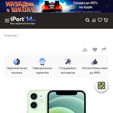
Каталог
Главная
/
Dyson
Фены
Выпрямители
Стайлеры
Пылесосы
Баннер пвз
Оригинальная
Официальная
Поддержка
Оплата бонусами
сплит
техника
гарантия
экспертов
до 99%
Баннер гарантия
Баннер доставка
iPhone 17
iPhone 17
iPhone 17e
iPhone 17 Pro
iPhone 17 Pro Max