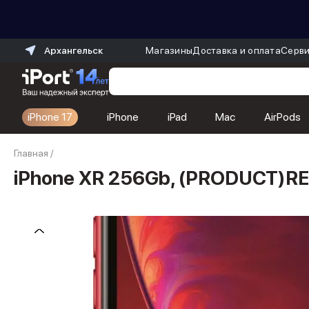
Архангельск
Магазины
Доставка и оплата
Серви
iPhone 17
iPhone
iPad
Mac
AirPods
Каталог
Главная
/
Dyson
Фены
iPhone XR 256Gb, (PRODUCT)R
Выпрямители
Стайлеры
Пылесосы
Баннер пвз
сплит
Баннер гарантия
Баннер доставка
iPhone 17
iPhone 17