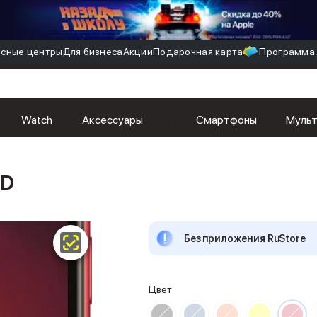
сные центры
Для бизнеса
Акции
Подарочная карта
Программа 
Watch
Аксессуары
Смартфоны
Муль
ED
Без приложения RuStore
Цвет