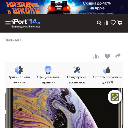
Каталог
Главная
/
Dyson
Фены
Выпрямители
Стайлеры
Пылесосы
Баннер пвз
Оригинальная
Официальная
Поддержка
Оплата бонусами
сплит
техника
гарантия
экспертов
до 99%
Баннер гарантия
Баннер доставка
iPhone 17
iPhone 17
iPhone 17e
iPhone 17 Pro
iPhone 17 Pro Max