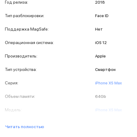
iPad 512 Gb
Год релиза
:
2018
iPad 256 Gb
iPad 128 Gb
Тип разблокировки
:
Face ID
Аксессуары для iPad
Чехлы для iPad
Поддержка MagSafe
:
Нет
Защитные стекла для iPad
Беспроводные зарядные устройства
Операционная система
:
iOS 12
Сетевые зарядные устройства
Кабели
Производитель
:
Apple
Внешние аккумуляторы
Клавиатуры для iPad
Тип устройства
:
Смартфон
Стилусы
3D Стикеры
Серия
:
iPhone XS Max
Баннер ПВЗ
Баннер гарантия
Объем памяти
:
64Gb
Баннер доставка
Mac
Модель
:
iPhone XS Max
MacBook Pro
MacBook Pro M5 Max
Читать полностью
MacBook Pro M5 Pro
MacBook Pro M5