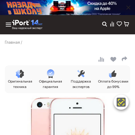
Каталог
Главная
/
Dyson
Фены
Выпрямители
Стайлеры
Пылесосы
Баннер пвз
Оригинальная
Официальная
Поддержка
Оплата бонусами
сплит
техника
гарантия
экспертов
до 99%
Баннер гарантия
Баннер доставка
iPhone 17
iPhone 17
iPhone 17e
iPhone 17 Pro
iPhone 17 Pro Max