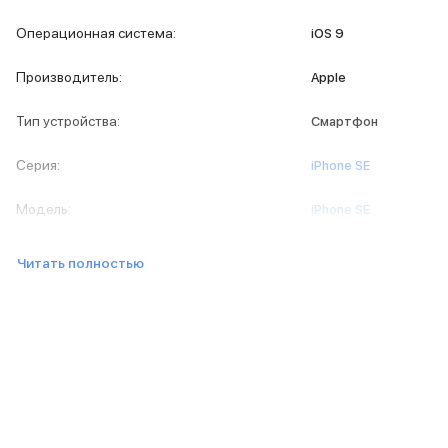
iPad 512 Gb
iPad 256 Gb
Операционная система
:
iOS 9
iPad 128 Gb
Аксессуары для iPad
Производитель
:
Apple
Чехлы для iPad
Защитные стекла для iPad
Тип устройства
:
Смартфон
Беспроводные зарядные устройства
Сетевые зарядные устройства
Серия
:
iPhone SE
Кабели
Внешние аккумуляторы
Модель
:
iPhone SE
Клавиатуры для iPad
Стилусы
Читать полностью
3D Стикеры
Баннер ПВЗ
Баннер гарантия
Баннер доставка
Mac
MacBook Pro
MacBook Pro M5 Max
MacBook Pro M5 Pro
MacBook Pro M5