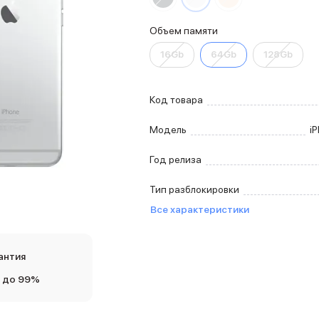
Объем памяти
16Gb
64Gb
128Gb
Код товара
Модель
iP
Год релиза
Тип разблокировки
Все характеристики
антия
 до 99%