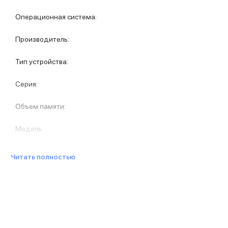
Защитные стекла для iPhone
Держатели для смартфонов
Операционная система
:
Беспроводные зарядные устройства
Сетевые зарядные устройства
Производитель
:
Внешние аккумуляторы
Кабели Lightning
Тип устройства
:
USB-C кабели
3D Стикеры
Серия
:
Ремешки для смартфонов
Кардхолдеры MagSafe
Объем памяти
:
iPad
iPad Pro
Модель
:
iPad Pro 13″
iPad Pro 11″
Читать полностью
iPad Air
iPad Air 13″
iPad Air 11″
iPad Air 10.9″
iPad
iPad 11″
iPad mini