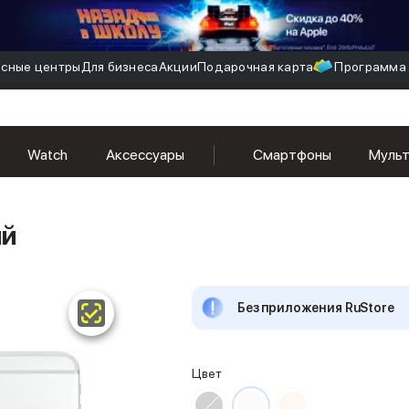
сные центры
Для бизнеса
Акции
Подарочная карта
Программа 
Watch
Аксессуары
Смартфоны
Муль
ый
Без приложения RuStore
Цвет