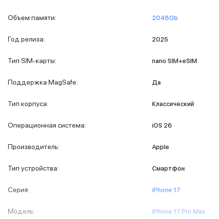
MacBook Pro M4 Max
Объем памяти
:
2048Gb
MacBook Neo
MacBook Air
Год релиза
:
2025
MacBook Air M5
MacBook Air M4
Тип SIM-карты
:
nano SIM+eSIM
MacBook Air M3
iMac
Поддержка MagSafe
:
Да
Mac mini
Аксессуары для Mac
Тип корпуса
:
Классический
Чехлы для MacBook
Сумки и рюкзаки
Операционная система
:
iOS 26
Мыши
Клавиатуры
Производитель
:
Apple
Кабели
Внешние накопители
Тип устройства
:
Смартфон
Мультипортовые адаптеры
Карты памяти и флэш-накопители
Серия
:
iPhone 17
3D Стикеры
Баннер ПВЗ
Модель
:
iPhone 17 Pro Max
Баннер гарантия