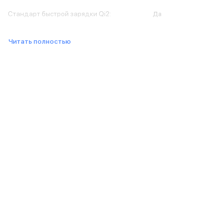
Баннер доставка
Стандарт быстрой зарядки Qi2
:
Да
AirPods
AirPods Pro 3
AirPods 4
Читать полностью
AirPods Max
AirPods Max 2
EarPods
Аксессуары для AirPods
Наклейки
Кабели
Чехлы для AirPods4/4 ANC
Чехлы для AirPods Pro
Чехлы для AirPods Pro 2
Чехлы для AirPods Pro 3
Беспроводные зарядные устройства
Баннер пвз
Баннер сплит
Баннер гарантия
Баннер доставка
Watch