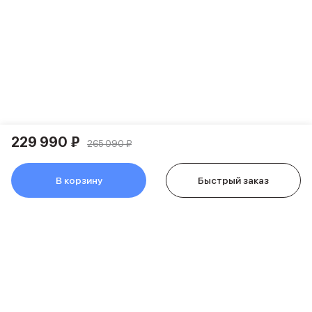
Держатели для смартфонов
Баннер ПВЗ
Смартфоны
Смартфоны Huawei
Складные смартфоны
Смартфоны Samsung
Аксессуары для смартфонов
USB-C кабели
Внешние аккумуляторы
229 990 ₽
Автомобильные зарядные устройства
265 090 ₽
Сетевые зарядные устройства
3D Стикеры
В корзину
Быстрый заказ
бренды
Huawei
Samsung
Google
Баннер ПВЗ
Баннер гарантия
Баннер доставка
Смартфоны Tecno