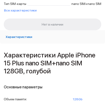
Внешние аккумуляторы
Тип SIM-карты
nano SIM+nano SIM
Кабели Lightning
Все характеристики
USB-C кабели
3D Стикеры
Ремешки для смартфонов
Кардхолдеры MagSafe
iPad
Характеристики
iPad Pro
iPad Pro 13″
iPad Pro 11″
Характеристики Apple iPhone
iPad Air
iPad Air 13″
15 Plus nano SIM+nano SIM
iPad Air 11″
128GB, голубой
iPad Air 10.9″
iPad
iPad 11″
iPad mini
Основные параметры
Объем памяти iPad
iPad 2048 Gb
Объем памяти
:
128Gb
iPad 1024 Gb