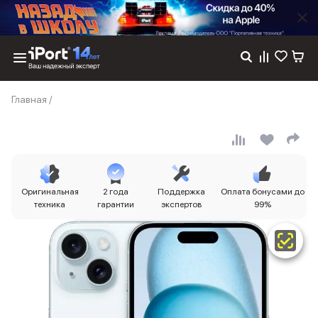
Каталог
Главная
/
Dyson
Фены
Выпрямители
Стайлеры
Пылесосы
Баннер пвз
Оригинальная
2 года
Поддержка
Оплата бонусами до
сплит
техника
гарантии
экспертов
99%
Баннер гарантия
Баннер доставка
iPhone 17
iPhone 17
iPhone 17e
iPhone 17 Pro
iPhone 17 Pro Max