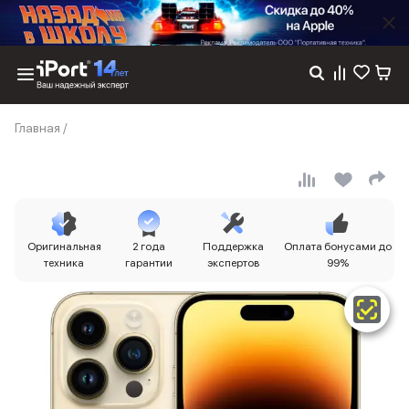
Каталог
Главная
/
Dyson
Фены
Выпрямители
Стайлеры
Пылесосы
Баннер пвз
Оригинальная
2 года
Поддержка
Оплата бонусами до
сплит
техника
гарантии
экспертов
99%
Баннер гарантия
Баннер доставка
iPhone 17
iPhone 17
iPhone 17e
iPhone 17 Pro
iPhone 17 Pro Max