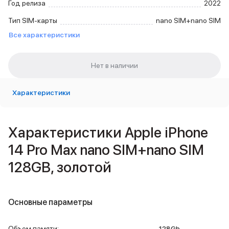
Год релиза
2022
Внешние аккумуляторы
Кабели Lightning
Тип SIM-карты
nano SIM+nano SIM
USB-C кабели
Все характеристики
3D Стикеры
Ремешки для смартфонов
Кардхолдеры MagSafe
iPad
iPad Pro
Характеристики
iPad Pro 13″
iPad Pro 11″
iPad Air
Характеристики Apple iPhone
iPad Air 13″
iPad Air 11″
14 Pro Max nano SIM+nano SIM
iPad Air 10.9″
128GB, золотой
iPad
iPad 11″
iPad mini
2024
Основные параметры
2021
Объем памяти iPad
Объем памяти
:
128Gb