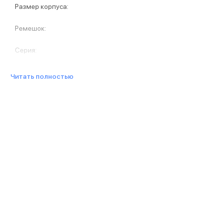
Защитные стекла для iPhone
Размер корпуса
:
Держатели для смартфонов
Беспроводные зарядные устройства
Ремешок
:
Сетевые зарядные устройства
Внешние аккумуляторы
Серия
:
Кабели Lightning
USB-C кабели
Читать полностью
3D Стикеры
Ремешки для смартфонов
Кардхолдеры MagSafe
iPad
iPad Pro
iPad Pro 13″
iPad Pro 11″
iPad Air
iPad Air 13″
iPad Air 11″
iPad Air 10.9″
iPad
iPad 11″
iPad mini