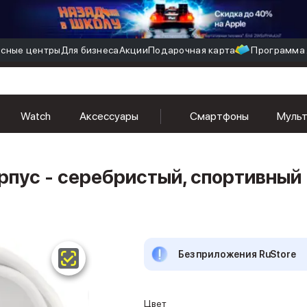
сные центры
Для бизнеса
Акции
Подарочная карта
Программа 
Watch
Аксессуары
Смартфоны
Муль
рпус - серебристый, спортивный
Без приложения RuStore
Цвет