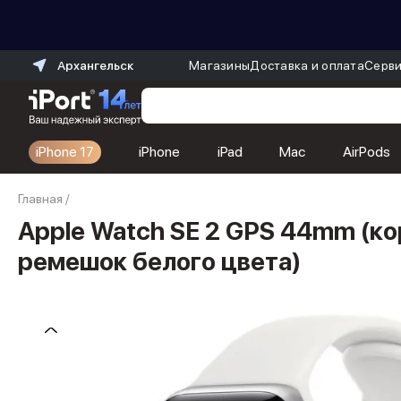
Архангельск
Магазины
Доставка и оплата
Серви
iPhone 17
iPhone
iPad
Mac
AirPods
Каталог
Главная
/
Dyson
Фены
Apple Watch SE 2 GPS 44mm (ко
Выпрямители
ремешок белого цвета)
Стайлеры
Пылесосы
Баннер пвз
сплит
Баннер гарантия
Баннер доставка
iPhone 17
iPhone 17