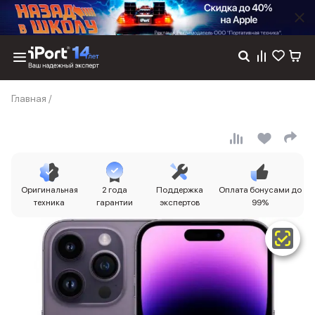
Каталог
Главная
/
Dyson
Фены
Выпрямители
Стайлеры
Пылесосы
Баннер пвз
Оригинальная
2 года
Поддержка
Оплата бонусами до
сплит
техника
гарантии
экспертов
99%
Баннер гарантия
Баннер доставка
iPhone 17
iPhone 17
iPhone 17e
iPhone 17 Pro
iPhone 17 Pro Max