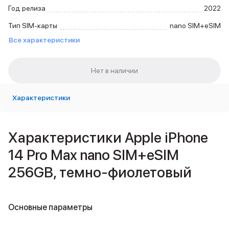
Внешние аккумуляторы
Год релиза
2022
Кабели Lightning
Тип SIM-карты
nano SIM+eSIM
USB-C кабели
Все характеристики
3D Стикеры
Ремешки для смартфонов
Кардхолдеры MagSafe
iPad
iPad Pro
iPad Pro 13″
Характеристики
iPad Pro 11″
iPad Air
iPad Air 13″
Характеристики Apple iPhone
iPad Air 11″
14 Pro Max nano SIM+eSIM
iPad Air 10.9″
iPad
256GB, темно-фиолетовый
iPad 11″
iPad mini
2024
Основные параметры
2021
Объем памяти iPad