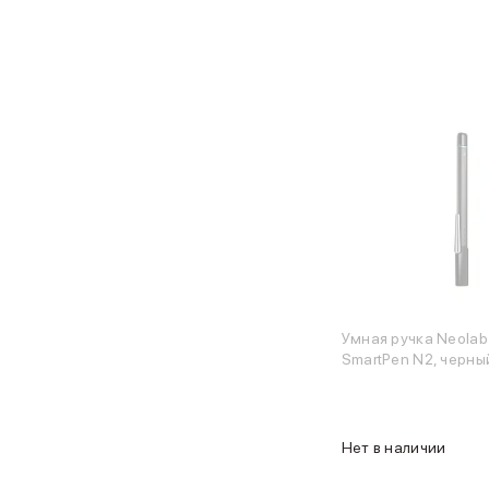
Защитные стекла для iPhone
Держатели для смартфонов
Беспроводные зарядные устройства
Сетевые зарядные устройства
Внешние аккумуляторы
Кабели Lightning
USB-C кабели
3D Стикеры
Ремешки для смартфонов
Кардхолдеры MagSafe
iPad
iPad Pro
iPad Pro 13″
iPad Pro 11″
Умная ручка Neolab
iPad Air
SmartPen N2, черн
iPad Air 13″
iPad Air 11″
iPad Air 10.9″
iPad
Нет в наличии
iPad 11″
iPad mini