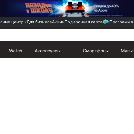
сные центры
Для бизнеса
Акции
Подарочная карта
Программа 
Watch
Аксессуары
Смартфоны
Муль