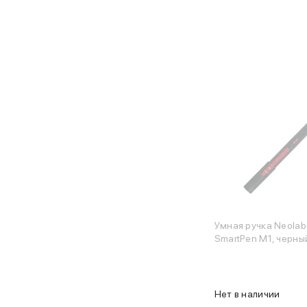
Объем памяти iPad
iPad 2048 Gb
iPad 1024 Gb
iPad 512 Gb
iPad 256 Gb
iPad 128 Gb
Аксессуары для iPad
Чехлы для iPad
Защитные стекла для iPad
Беспроводные зарядные устройства
Сетевые зарядные устройства
Кабели
Внешние аккумуляторы
Клавиатуры для iPad
Стилусы
Умная ручка Neolab
3D Стикеры
SmartPen M1, черн
Баннер ПВЗ
Баннер гарантия
Баннер доставка
Нет в наличии
Mac