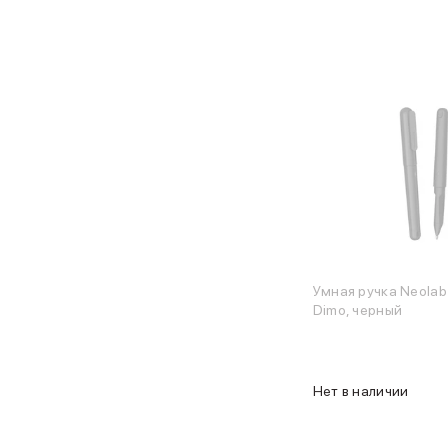
iPhone 16 Plus
iPhone 16
iPhone 16e
iPhone 15
iPhone 15 Pro Max
iPhone 15 Pro
iPhone 15 Plus
iPhone 15
iPhone 14
iPhone 14 Plus
iPhone 14
Объем памяти
iPhone 2048 Gb
Умная ручка Neolab
iPhone 1024 Gb
Dimo, черный
iPhone 512 Gb
iPhone 256 Gb
iPhone 128 Gb
Аксессуары для iPhone
Нет в наличии
AirPods
Чехлы для iPhone