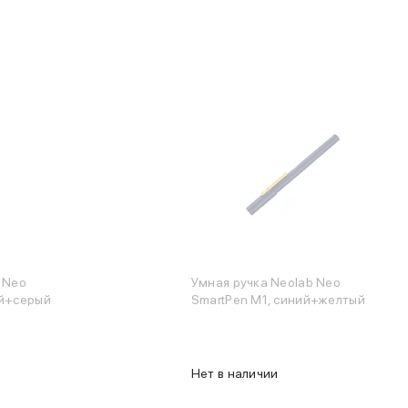
 Neo
Умная ручка Neolab Neo
ый+серый
SmartPen M1, синий+желтый
Нет в наличии