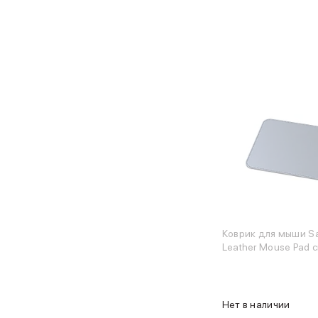
Объем памяти iPad
iPad 2048 Gb
iPad 1024 Gb
iPad 512 Gb
iPad 256 Gb
iPad 128 Gb
Аксессуары для iPad
Чехлы для iPad
Защитные стекла для iPad
Беспроводные зарядные устройства
Сетевые зарядные устройства
Кабели
Внешние аккумуляторы
Клавиатуры для iPad
Стилусы
Коврик для мыши Sa
3D Стикеры
Leather Mouse Pad 
Баннер ПВЗ
Баннер гарантия
Баннер доставка
Нет в наличии
Mac