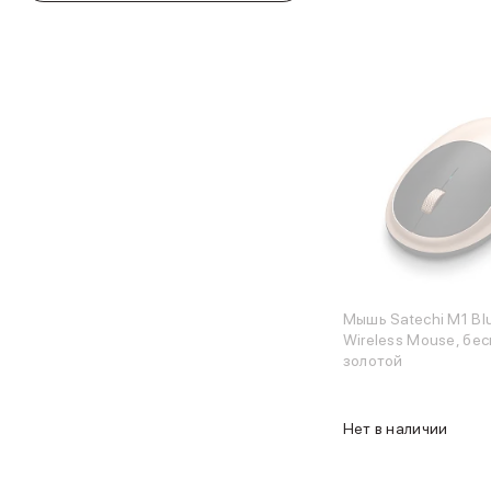
iPhone 16 Plus
iPhone 16
iPhone 16e
iPhone 15
iPhone 15 Pro Max
iPhone 15 Pro
iPhone 15 Plus
iPhone 15
iPhone 14
iPhone 14 Plus
iPhone 14
Объем памяти
iPhone 2048 Gb
Мышь Satechi M1 Bl
iPhone 1024 Gb
Wireless Mouse, бе
iPhone 512 Gb
золотой
iPhone 256 Gb
iPhone 128 Gb
Аксессуары для iPhone
Нет в наличии
AirPods
Чехлы для iPhone