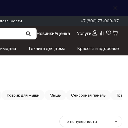
лояльности
+7 (800) 77-000-97
Новинки
Уценка
Услуги
тимедиа
Техника для дома
Красота и здоровье
Коврик для мыши
Мышь
Сенсорная панель
Трекб
По популярности