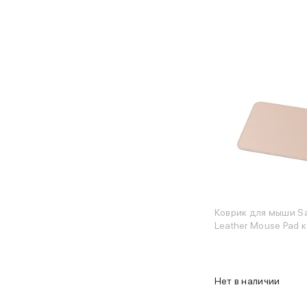
Защитные стекла для iPhone
Держатели для смартфонов
Беспроводные зарядные устройства
Сетевые зарядные устройства
Внешние аккумуляторы
Кабели Lightning
USB-C кабели
3D Стикеры
Ремешки для смартфонов
Кардхолдеры MagSafe
iPad
iPad Pro
iPad Pro 13″
iPad Pro 11″
Коврик для мыши Sa
iPad Air
Leather Mouse Pad 
iPad Air 13″
iPad Air 11″
iPad Air 10.9″
iPad
Нет в наличии
iPad 11″
iPad mini