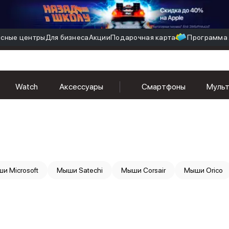
сные центры
Для бизнеса
Акции
Подарочная карта
Программа 
Watch
Аксессуары
Смартфоны
Муль
и Microsoft
Мыши Satechi
Мыши Corsair
Мыши Orico