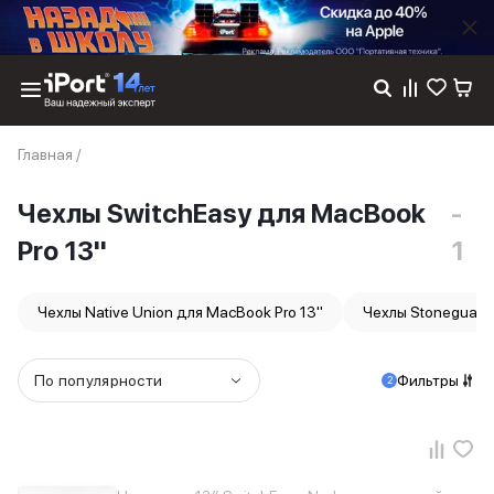
Каталог
Главная
/
Dyson
Фены
Чехлы SwitchEasy для MacBook
-
Выпрямители
Стайлеры
Pro 13''
1
Пылесосы
Баннер пвз
сплит
Чехлы Native Union для MacBook Pro 13''
Чехлы Stoneguard 
Баннер гарантия
Баннер доставка
iPhone 17
По популярности
Фильтры
2
iPhone 17
iPhone 17e
iPhone 17 Pro
iPhone 17 Pro Max