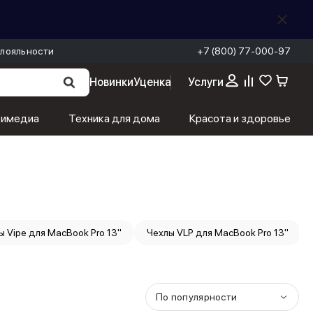
лояльности
+7 (800) 77-000-97
Новинки
Уценка
Услуги
тимедиа
Техника для дома
Красота и здоровье
ы Vipe для MacBook Pro 13''
Чехлы VLP для MacBook Pro 13''
По популярности