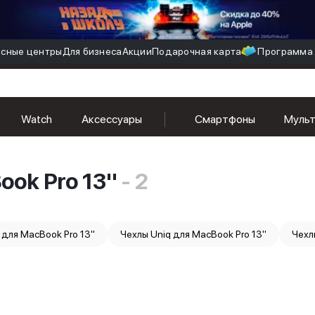
сные центры
Для бизнеса
Акции
Подарочная карта
Программа 
Watch
Аксессуары
Смартфоны
Муль
ok Pro 13''
- 2
для MacBook Pro 13''
Чехлы Uniq для MacBook Pro 13''
Чехл