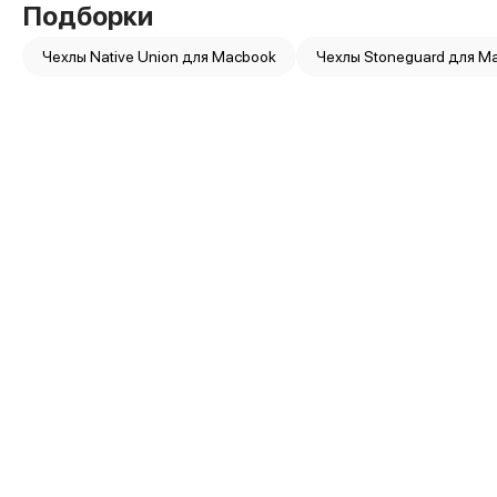
Защитные стекла для iPhone
Подборки
Держатели для смартфонов
Беспроводные зарядные устройства
Чехлы Native Union для Macbook
Чехлы Stoneguard для M
Сетевые зарядные устройства
Внешние аккумуляторы
Кабели Lightning
USB-C кабели
3D Стикеры
Ремешки для смартфонов
Кардхолдеры MagSafe
iPad
iPad Pro
iPad Pro 13″
iPad Pro 11″
iPad Air
iPad Air 13″
iPad Air 11″
iPad Air 10.9″
iPad
iPad 11″
iPad mini