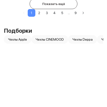
Показать ещё
1
2
3
4
5
...
9
Подборки
Чехлы Apple
Чехлы CINEMOOD
Чехлы Deppa
Чех