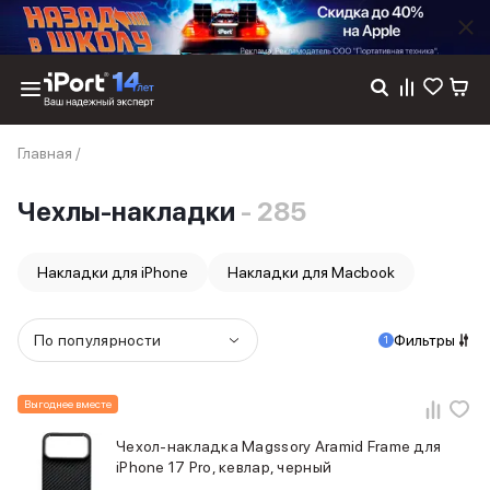
Каталог
Главная
/
Dyson
Фены
Чехлы-накладки
- 285
Выпрямители
Стайлеры
Пылесосы
Накладки для iPhone
Накладки для Macbook
Баннер пвз
сплит
Баннер гарантия
По популярности
Фильтры
1
Баннер доставка
iPhone 17
iPhone 17
Выгоднее вместе
iPhone 17e
Чехол-накладка Magssory Aramid Frame для
iPhone 17 Pro
iPhone 17 Pro, кевлар, черный
iPhone 17 Pro Max