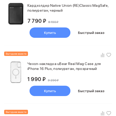
Держатели для смартфонов
Кардхолдер Native Union (RE)Classic MagSafe,
Баннер ПВЗ
полиуретан, черный
Смартфоны
Смартфоны Huawei
7 790 ₽
8 190 ₽
Складные смартфоны
Смартфоны Samsung
Купить
Быстрый заказ
Аксессуары для смартфонов
USB-C кабели
Внешние аккумуляторы
Автомобильные зарядные устройства
Выгоднее вместе
Сетевые зарядные устройства
Чехол-накладка uBear Real Mag Case для
3D Стикеры
iPhone 16 Plus, полиуретан, прозрачный
бренды
Huawei
1 990 ₽
3 290 ₽
Samsung
Google
Купить
Быстрый заказ
Баннер ПВЗ
Баннер гарантия
Баннер доставка
Смартфоны Tecno
Выгоднее вместе