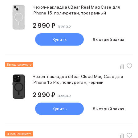
Смартфоны Motorola
Смартфоны HONOR
Чехол-накладка uBear Real Mag Case для
iPhone 15, полиуретан, прозрачный
Смартфоны Infinix
Смартфоны Google
2 990 ₽
Мультимедиа
3 290 ₽
Наушники
Купить
Быстрый заказ
Проводные наушники
Беспроводные наушники
Гарнитуры
Наушники с шумоподавлением
Выгоднее вместе
Накладные наушники
Акустические системы
Чехол-накладка uBear Cloud Mag Case для
Мониторы
iPhone 15 Pro, полиуретан, черный
ТВ-приставки
2 990 ₽
Микрофоны
3 990 ₽
Баннер ПВЗ
Баннер гарантия
Купить
Быстрый заказ
Баннер доставка
Популярные бренды
Apple
Выгоднее вместе
Marshall