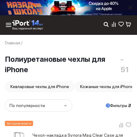
Каталог
Главная
/
Dyson
Фены
Полиуретановые чехлы для
-
Выпрямители
Стайлеры
iPhone
51
Пылесосы
Баннер пвз
сплит
Кевларовые чехлы для iPhone
Кожаные чехлы для iPhone
Баннер гарантия
Баннер доставка
iPhone 17
По популярности
Фильтры
2
iPhone 17
iPhone 17e
Выгоднее вместе
iPhone 17 Pro
iPhone 17 Pro Max
Чехол-накладка Synora Mag Clear Case для