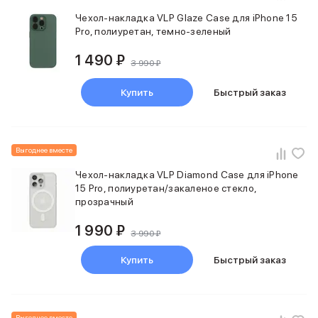
Samsung
Чехол-накладка VLP Glaze Case для iPhone 15
Sony
Pro, полиуретан, темно-зеленый
JBL
CMF
1 490 ₽
3 990 ₽
Anker
Техника для дома
Купить
Быстрый заказ
Баннер ПВЗ
Умный дом
Пылесосы
Популярные бренды
Выгоднее вместе
Dyson
Чехол-накладка VLP Diamond Case для iPhone
Баннер сплит
15 Pro, полиуретан/закаленое стекло,
Инструменты
прозрачный
Баннер гарантия
1 990 ₽
Уход за одеждой
3 990 ₽
Баннер доставка
Красота и здоровье
Купить
Быстрый заказ
Укладка волос
Стайлеры
Выпрямители
Выгоднее вместе