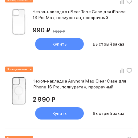
Фены
Смарт-часы и фитнес-браслеты
Чехол-накладка uBear Tone Case для iPhone
Уход за полостью рта
13 Pro Max, полиуретан, прозрачный
Умные очки
990 ₽
Забота о здоровье
1 990 ₽
Популярные бренды
Dyson
Купить
Быстрый заказ
Huawei
Ray-Ban
Баннер сплит
Выгоднее вместе
Баннер гарантия
Баннер ПВЗ
Чехол-накладка Asynora Mag Clear Case для
Баннер доставка
iPhone 16 Pro, полиуретан, прозрачный
2 990 ₽
Купить
Быстрый заказ