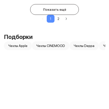
Показать ещё
1
2
Подборки
Чехлы Apple
Чехлы CINEMOOD
Чехлы Deppa
Чех