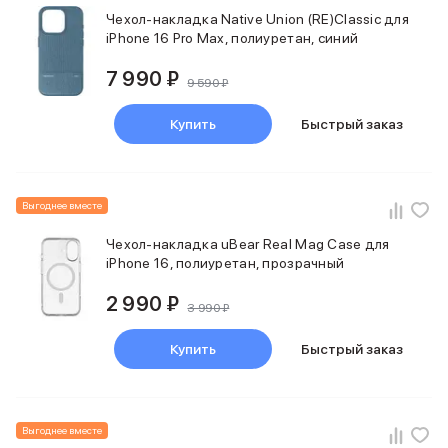
Питание и кабели
Чехол-накладка Native Union (RE)Classic для
iPhone 16 Pro Max, полиуретан, синий
Зарядные устройства
Внешние аккумуляторы
7 990 ₽
Адаптеры
9 590 ₽
Кабели
Купить
Быстрый заказ
Мультимедиа
Акустические системы
Наушники
Защита устройства
Выгоднее вместе
Защитные стекла
Ремешки для часов
Чехол-накладка uBear Real Mag Case для
Сумки и рюкзаки
iPhone 16, полиуретан, прозрачный
Поисковые трекеры
2 990 ₽
Чехлы
3 990 ₽
Наклейки
Ремешки для iPhone
Купить
Быстрый заказ
Аксессуары для гаджетов
Пульты ДУ
Аксессуары для игровых приставок
Выгоднее вместе
Держатели и подставки