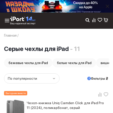
Каталог
Главная
/
Dyson
Фены
Серые чехлы для iPad
- 11
Выпрямители
Стайлеры
Пылесосы
бежевые чехлы для iPad
белые чехлы для iPad
вишнев
Баннер пвз
сплит
Баннер гарантия
По популярности
Фильтры
3
Баннер доставка
iPhone 17
iPhone 17
Выгоднее вместе
iPhone 17e
Чехол-книжка Uniq Camden Click для iPad Pro
iPhone 17 Pro
11 (2024), поликарбонат, серый
iPhone 17 Pro Max