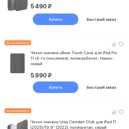
5 490 ₽
iPhone 15 Pro Max
iPhone 15 Pro
iPhone 15 Plus
Купить
Быстрый заказ
iPhone 15
iPhone 14
iPhone 14 Plus
Выгоднее вместе
iPhone 14
Объем памяти
Чехол-книжка uBear Touch Case для iPad Pro
iPhone 2048 Gb
11 (4‑го поколения), поликарбонат, темно-
iPhone 1024 Gb
серый
iPhone 512 Gb
5 990 ₽
iPhone 256 Gb
iPhone 128 Gb
Купить
Быстрый заказ
Аксессуары для iPhone
AirPods
Чехлы для iPhone
Защитные стекла для iPhone
Выгоднее вместе
Держатели для смартфонов
Беспроводные зарядные устройства
Чехол-книжка Uniq Camden Click для iPad 11
Сетевые зарядные устройства
(2025)/10,9″ (2022), полиуретан, серый