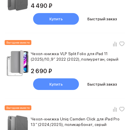
Баннер пвз
4 490 ₽
сплит
Баннер гарантия
Купить
Быстрый заказ
Баннер доставка
iPhone
Баннер ПВЗ
Баннер гарантия
Выгоднее вместе
Баннер доставка
iPhone Air
Чехол-книжка VLP Split Folio для iPad 11
(2025)/10,9″ 2022 (2022), полиуретан, серый
iPhone 17
iPhone 17 Pro Max
2 690 ₽
iPhone 17 Pro
iPhone 17
Купить
Быстрый заказ
iPhone 17e
iPhone 16
iPhone 16 Pro Max
iPhone 16 Pro
Выгоднее вместе
iPhone 16 Plus
iPhone 16
Чехол-книжка Uniq Camden Click для iPad Pro
iPhone 16e
13″ (2024/2025), поликарбонат, серый
iPhone 15