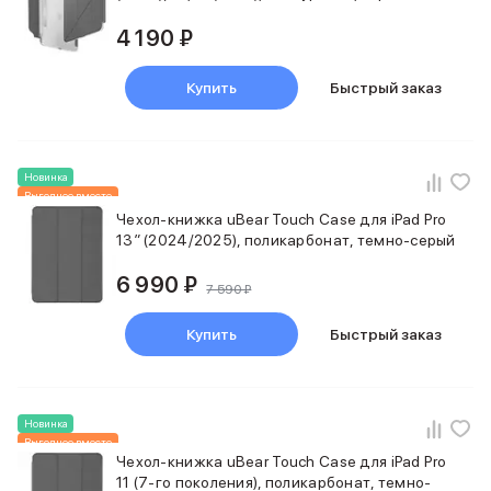
Внешние аккумуляторы
4 190 ₽
Кабели Lightning
USB-C кабели
3D Стикеры
Купить
Быстрый заказ
Ремешки для смартфонов
Кардхолдеры MagSafe
iPad
Новинка
iPad Pro
Выгоднее вместе
iPad Pro 13″
Чехол-книжка uBear Touch Case для iPad Pro
iPad Pro 11″
13″ (2024/2025), поликарбонат, темно-серый
iPad Air
iPad Air 13″
6 990 ₽
7 590 ₽
iPad Air 11″
iPad Air 10.9″
Купить
Быстрый заказ
iPad
iPad 11″
iPad mini
Объем памяти iPad
Новинка
Выгоднее вместе
iPad 2048 Gb
Чехол-книжка uBear Touch Case для iPad Pro
iPad 1024 Gb
11 (7‑го поколения), поликарбонат, темно-