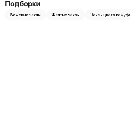
Подборки
Питание и кабели
Зарядные устройства
Бежевые чехлы
Желтые чехлы
Чехлы цвета камуфля
Внешние аккумуляторы
Адаптеры
Кабели
Мультимедиа
Акустические системы
Наушники
Защита устройства
Защитные стекла
Ремешки для часов
Сумки и рюкзаки
Поисковые трекеры
Чехлы
Наклейки
Ремешки для iPhone
Аксессуары для гаджетов
Пульты ДУ
Аксессуары для игровых приставок
Держатели и подставки