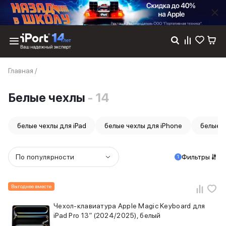
Каталог
Главная
/
Dyson
Фены
Белые чехлы
- 14
Выпрямители
Стайлеры
Пылесосы
белые чехлы для iPad
белые чехлы для iPhone
белые 
Баннер пвз
сплит
Баннер гарантия
По популярности
Фильтры
1
Баннер доставка
iPhone 17
iPhone 17
Выгоднее вместе
iPhone 17e
Чехол-клавиатура Apple Magic Keyboard для
iPhone 17 Pro
iPad Pro 13″ (2024/2025), белый
iPhone 17 Pro Max