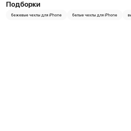
Защитные стекла для iPhone
Подборки
Держатели для смартфонов
Беспроводные зарядные устройства
бежевые чехлы для iPhone
белые чехлы для iPhone
в
Сетевые зарядные устройства
Внешние аккумуляторы
Кабели Lightning
USB-C кабели
3D Стикеры
Ремешки для смартфонов
Кардхолдеры MagSafe
iPad
iPad Pro
iPad Pro 13″
iPad Pro 11″
iPad Air
iPad Air 13″
iPad Air 11″
iPad Air 10.9″
iPad
iPad 11″
iPad mini