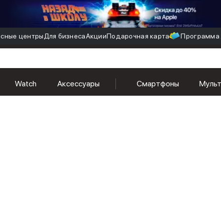
сные центры
Для бизнеса
Акции
Подарочная карта
Программа 
Watch
Аксессуары
Смартфоны
Муль