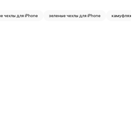
е чехлы для iPhone
зеленые чехлы для iPhone
камуфляжные