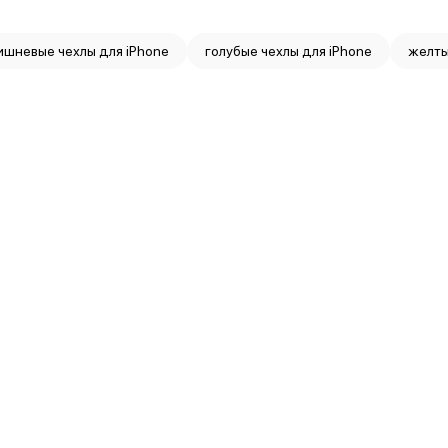
ишневые чехлы для iPhone
голубые чехлы для iPhone
желты