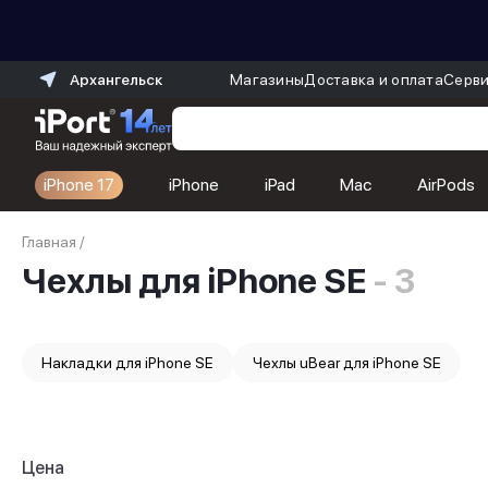
Архангельск
Магазины
Доставка и оплата
Серви
iPhone 17
iPhone
iPad
Mac
AirPods
Каталог
Главная
/
Dyson
Чехлы для iPhone SE
- 3
Фены
Выпрямители
Стайлеры
Пылесосы
Накладки для iPhone SE
Чехлы uBear для iPhone SE
Баннер пвз
сплит
Баннер гарантия
Баннер доставка
iPhone 17
Цена
iPhone 17