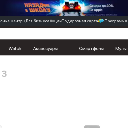
сные центры
Для бизнеса
Акции
Подарочная карта
Программа 
Watch
Аксессуары
Смартфоны
Муль
 3