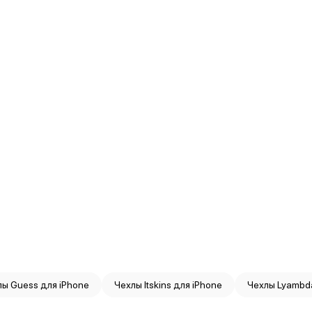
лы Guess для iPhone
Чехлы Itskins для iPhone
Чехлы Lyambd