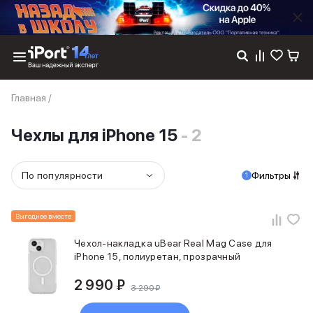
Каталог
Главная
/
Dyson
Фены
Чехлы для iPhone 15
- 2
Выпрямители
Стайлеры
Пылесосы
По популярности
Фильтры
1
Баннер пвз
сплит
Баннер гарантия
Выгоднее вместе
Баннер доставка
iPhone 17
Чехол-накладка uBear Real Mag Case для
iPhone 17
iPhone 15, полиуретан, прозрачный
iPhone 17e
2 990 ₽
iPhone 17 Pro
3 290 ₽
iPhone 17 Pro Max