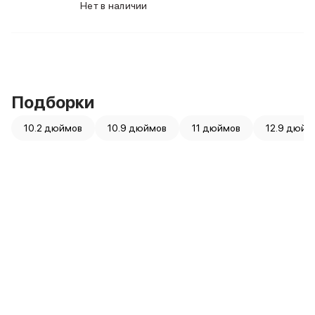
Нет в наличии
iPhone 15 Pro Max
iPhone 15 Pro
iPhone 15 Plus
iPhone 15
iPhone 14
iPhone 14 Plus
Подборки
iPhone 14
Объем памяти
10.2 дюймов
10.9 дюймов
11 дюймов
12.9 дюйм
iPhone 2048 Gb
iPhone 1024 Gb
iPhone 512 Gb
iPhone 256 Gb
iPhone 128 Gb
Аксессуары для iPhone
AirPods
Чехлы для iPhone
Защитные стекла для iPhone
Держатели для смартфонов
Беспроводные зарядные устройства
Сетевые зарядные устройства