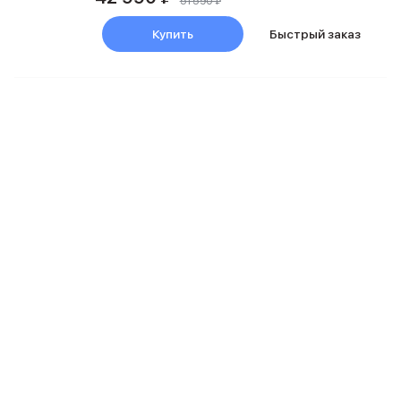
51 590 ₽
MacBook Pro M4 Max
Купить
Быстрый заказ
MacBook Neo
MacBook Air
MacBook Air M5
MacBook Air M4
MacBook Air M3
iMac
Mac mini
Аксессуары для Mac
Чехлы для MacBook
Сумки и рюкзаки
Мыши
Клавиатуры
Кабели
Внешние накопители
Мультипортовые адаптеры
Карты памяти и флэш-накопители
3D Стикеры
Баннер ПВЗ
Баннер гарантия