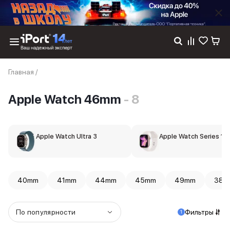
Каталог
Главная
/
Dyson
Фены
Apple Watch 46mm
- 8
Выпрямители
Стайлеры
Пылесосы
Баннер пвз
Apple Watch Ultra 3
Apple Watch Series 11
сплит
Баннер гарантия
Баннер доставка
iPhone 17
40mm
41mm
44mm
45mm
49mm
38m
iPhone 17
iPhone 17e
iPhone 17 Pro
По популярности
Фильтры
1
iPhone 17 Pro Max