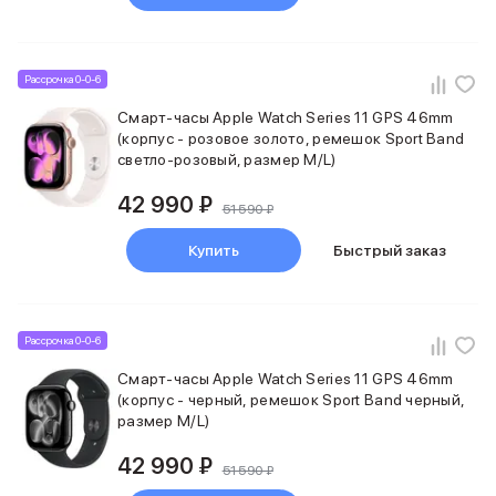
Внешние аккумуляторы
Кабели Lightning
USB-C кабели
Рассрочка 0-0-6
3D Стикеры
Ремешки для смартфонов
Смарт-часы Apple Watch Series 11 GPS 46mm
Кардхолдеры MagSafe
(корпус - розовое золото, ремешок Sport Band
iPad
светло-розовый, размер M/L)
iPad Pro
42 990 ₽
iPad Pro 13″
51 590 ₽
iPad Pro 11″
Купить
Быстрый заказ
iPad Air
iPad Air 13″
iPad Air 11″
iPad Air 10.9″
Рассрочка 0-0-6
iPad
Смарт-часы Apple Watch Series 11 GPS 46mm
iPad 11″
(корпус - черный, ремешок Sport Band черный,
iPad mini
размер M/L)
Объем памяти iPad
iPad 2048 Gb
42 990 ₽
51 590 ₽
iPad 1024 Gb