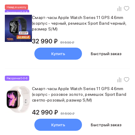
Баннер пвз
Назад в школу
сплит
Рассрочка 0-0-6
Баннер гарантия
Смарт-часы Apple Watch Series 11 GPS 46mm
Баннер доставка
(корпус - черный, ремешок Sport Band черный,
iPhone
размер S/M)
Баннер ПВЗ
32 990 ₽
Баннер гарантия
51 590 ₽
Баннер доставка
Купить
Быстрый заказ
iPhone Air
iPhone 17
iPhone 17 Pro Max
iPhone 17 Pro
Рассрочка 0-0-6
iPhone 17
iPhone 17e
Смарт-часы Apple Watch Series 11 GPS 46mm
(корпус - розовое золото, ремешок Sport Band
iPhone 16
светло-розовый, размер S/M)
iPhone 16 Pro Max
iPhone 16 Pro
42 990 ₽
51 590 ₽
iPhone 16 Plus
iPhone 16
Купить
Быстрый заказ
iPhone 16e
iPhone 15