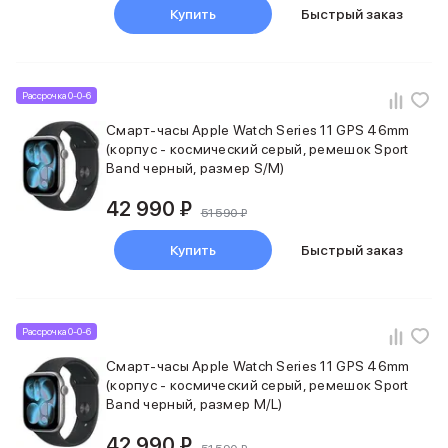
iPad 512 Gb
Купить
Быстрый заказ
iPad 256 Gb
iPad 128 Gb
Аксессуары для iPad
Чехлы для iPad
Рассрочка 0-0-6
Защитные стекла для iPad
Смарт-часы Apple Watch Series 11 GPS 46mm
Беспроводные зарядные устройства
(корпус - космический серый, ремешок Sport
Сетевые зарядные устройства
Band черный, размер S/M)
Кабели
Внешние аккумуляторы
42 990 ₽
51 590 ₽
Клавиатуры для iPad
Стилусы
Купить
Быстрый заказ
3D Стикеры
Баннер ПВЗ
Баннер гарантия
Рассрочка 0-0-6
Баннер доставка
Mac
Смарт-часы Apple Watch Series 11 GPS 46mm
MacBook Pro
(корпус - космический серый, ремешок Sport
MacBook Pro M5 Max
Band черный, размер M/L)
MacBook Pro M5 Pro
42 990 ₽
MacBook Pro M5