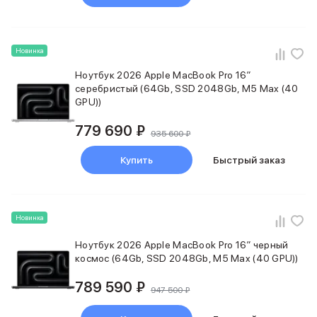
Samsung
Sony
JBL
Новинка
CMF
Anker
Ноутбук 2026 Apple MacBook Pro 16″
Техника для дома
серебристый (64Gb, SSD 2048Gb, M5 Max (40
GPU))
Баннер ПВЗ
Умный дом
779 690 ₽
Пылесосы
935 600 ₽
Популярные бренды
Купить
Быстрый заказ
Dyson
Баннер сплит
Инструменты
Баннер гарантия
Новинка
Уход за одеждой
Баннер доставка
Ноутбук 2026 Apple MacBook Pro 16″ черный
космос (64Gb, SSD 2048Gb, M5 Max (40 GPU))
Красота и здоровье
Укладка волос
789 590 ₽
Стайлеры
947 500 ₽
Выпрямители