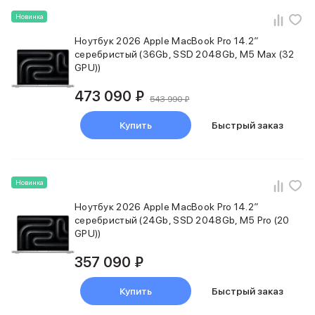
Держатели для смартфонов
Новинка
Баннер ПВЗ
Смартфоны
Ноутбук 2026 Apple MacBook Pro 14.2″
Смартфоны Huawei
серебристый (36Gb, SSD 2048Gb, M5 Max (32
GPU))
Складные смартфоны
Смартфоны Samsung
473 090 ₽
Аксессуары для смартфонов
543 990 ₽
USB-C кабели
Купить
Быстрый заказ
Внешние аккумуляторы
Автомобильные зарядные устройства
Сетевые зарядные устройства
3D Стикеры
Новинка
бренды
Ноутбук 2026 Apple MacBook Pro 14.2″
Huawei
серебристый (24Gb, SSD 2048Gb, M5 Pro (20
Samsung
GPU))
Google
Баннер ПВЗ
357 090 ₽
Баннер гарантия
Баннер доставка
Купить
Быстрый заказ
Смартфоны Tecno