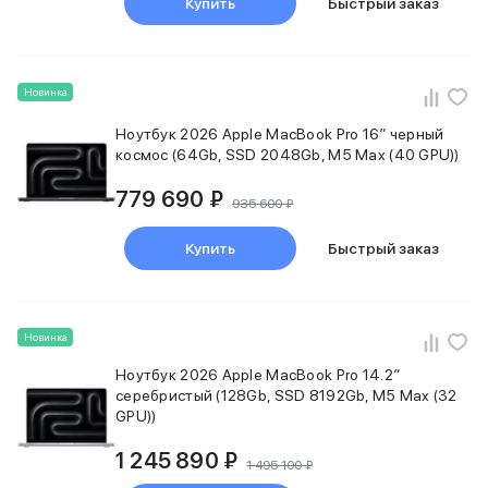
Купить
Быстрый заказ
Фены
Смарт-часы и фитнес-браслеты
Уход за полостью рта
Умные очки
Новинка
Забота о здоровье
Популярные бренды
Ноутбук 2026 Apple MacBook Pro 16″ черный
Dyson
космос (64Gb, SSD 2048Gb, M5 Max (40 GPU))
Huawei
779 690 ₽
Ray-Ban
935 600 ₽
Баннер сплит
Баннер гарантия
Купить
Быстрый заказ
Баннер ПВЗ
Баннер доставка
Новинка
Ноутбук 2026 Apple MacBook Pro 14.2″
серебристый (128Gb, SSD 8192Gb, M5 Max (32
GPU))
1 245 890 ₽
1 495 100 ₽