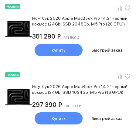
Питание и кабели
Новинка
Зарядные устройства
Ноутбук 2026 Apple MacBook Pro 14.2″ черный
Внешние аккумуляторы
космос (24Gb, SSD 2048Gb, M5 Pro (20 GPU))
Адаптеры
Кабели
351 290 ₽
421 500 ₽
Мультимедиа
Акустические системы
Купить
Быстрый заказ
Наушники
Защита устройства
Защитные стекла
Ремешки для часов
Новинка
Сумки и рюкзаки
Поисковые трекеры
Ноутбук 2026 Apple MacBook Pro 14.2″ черный
Чехлы
космос (24Gb, SSD 1024Gb, M5 Pro (16 GPU))
Наклейки
297 390 ₽
Ремешки для iPhone
341 990 ₽
Аксессуары для гаджетов
Пульты ДУ
Купить
Быстрый заказ
Аксессуары для игровых приставок
Держатели и подставки