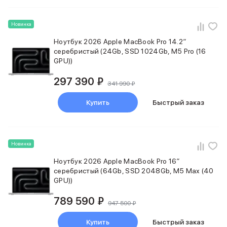
Смартфоны Motorola
Смартфоны HONOR
Смартфоны Infinix
Новинка
Смартфоны Google
Ноутбук 2026 Apple MacBook Pro 14.2″
Мультимедиа
серебристый (24Gb, SSD 1024Gb, M5 Pro (16
Наушники
GPU))
Проводные наушники
Беспроводные наушники
297 390 ₽
341 990 ₽
Гарнитуры
Наушники с шумоподавлением
Купить
Быстрый заказ
Накладные наушники
Акустические системы
Мониторы
Новинка
ТВ-приставки
Микрофоны
Ноутбук 2026 Apple MacBook Pro 16″
Баннер ПВЗ
серебристый (64Gb, SSD 2048Gb, M5 Max (40
Баннер гарантия
GPU))
Баннер доставка
789 590 ₽
Популярные бренды
947 500 ₽
Apple
Купить
Быстрый заказ
Marshall