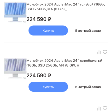
Внешние аккумуляторы
Моноблок 2024 Apple iMac 24″ голубой (16Gb,
Кабели Lightning
SSD 256Gb, M4 (8 GPU))
USB-C кабели
224 590 ₽
3D Стикеры
Ремешки для смартфонов
Кардхолдеры MagSafe
Купить
Быстрый заказ
iPad
iPad Pro
iPad Pro 13″
iPad Pro 11″
iPad Air
Моноблок 2024 Apple iMac 24″ серебристый
iPad Air 13″
(16Gb, SSD 256Gb, M4 (8 GPU))
iPad Air 11″
224 590 ₽
iPad Air 10.9″
iPad
iPad 11″
Купить
Быстрый заказ
iPad mini
Объем памяти iPad
iPad 2048 Gb
iPad 1024 Gb