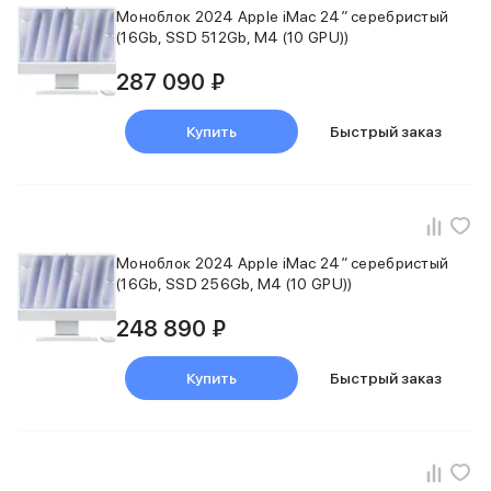
Моноблок 2024 Apple iMac 24″ серебристый
iPhone 15 Pro Max
(16Gb, SSD 512Gb, M4 (10 GPU))
iPhone 15 Pro
iPhone 15 Plus
287 090 ₽
iPhone 15
iPhone 14
Купить
Быстрый заказ
iPhone 14 Plus
iPhone 14
Объем памяти
iPhone 2048 Gb
iPhone 1024 Gb
Моноблок 2024 Apple iMac 24″ серебристый
iPhone 512 Gb
(16Gb, SSD 256Gb, M4 (10 GPU))
iPhone 256 Gb
iPhone 128 Gb
248 890 ₽
Аксессуары для iPhone
AirPods
Купить
Быстрый заказ
Чехлы для iPhone
Защитные стекла для iPhone
Держатели для смартфонов
Беспроводные зарядные устройства
Сетевые зарядные устройства