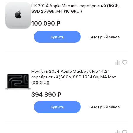
iPad 512 Gb
ПК 2024 Apple Mac mini серебристый (16Gb,
iPad 256 Gb
SSD 256Gb, M4 (10 GPU))
iPad 128 Gb
Аксессуары для iPad
100 090 ₽
Чехлы для iPad
Защитные стекла для iPad
Купить
Быстрый заказ
Беспроводные зарядные устройства
Сетевые зарядные устройства
Кабели
Внешние аккумуляторы
Клавиатуры для iPad
Ноутбук 2024 Apple MacBook Pro 14.2″
Стилусы
серебристый (36Gb, SSD 1024Gb, M4 Max
3D Стикеры
(36GPU))
Баннер ПВЗ
Баннер гарантия
394 890 ₽
Баннер доставка
Mac
Купить
Быстрый заказ
MacBook Pro
MacBook Pro M5 Max
MacBook Pro M5 Pro
MacBook Pro M5