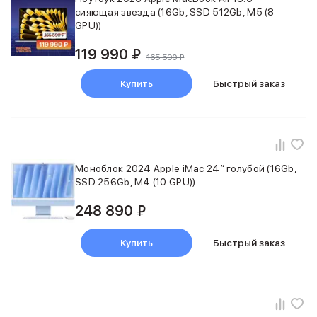
Баннер пвз
сияющая звезда (16Gb, SSD 512Gb, M5 (8
сплит
GPU))
Баннер гарантия
Баннер доставка
119 990 ₽
165 590 ₽
iPhone
Баннер ПВЗ
Купить
Быстрый заказ
Баннер гарантия
Баннер доставка
iPhone Air
iPhone 17
iPhone 17 Pro Max
Моноблок 2024 Apple iMac 24″ голубой (16Gb,
iPhone 17 Pro
SSD 256Gb, M4 (10 GPU))
iPhone 17
iPhone 17e
248 890 ₽
iPhone 16
iPhone 16 Pro Max
Купить
Быстрый заказ
iPhone 16 Pro
iPhone 16 Plus
iPhone 16
iPhone 16e
iPhone 15