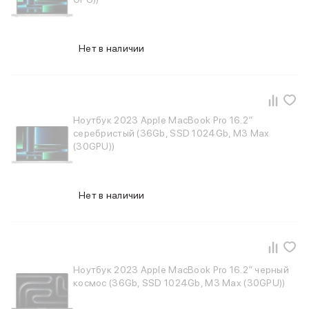
Держатели для смартфонов
Баннер ПВЗ
Смартфоны
Нет в наличии
Смартфоны Huawei
Складные смартфоны
Смартфоны Samsung
Аксессуары для смартфонов
USB-C кабели
Ноутбук 2023 Apple MacBook Pro 16.2″
Внешние аккумуляторы
серебристый (36Gb, SSD 1024Gb, M3 Max
Автомобильные зарядные устройства
(30GPU))
Сетевые зарядные устройства
3D Стикеры
бренды
Нет в наличии
Huawei
Samsung
Google
Баннер ПВЗ
Баннер гарантия
Ноутбук 2023 Apple MacBook Pro 16.2″ черный
Баннер доставка
космос (36Gb, SSD 1024Gb, M3 Max (30GPU))
Смартфоны Tecno