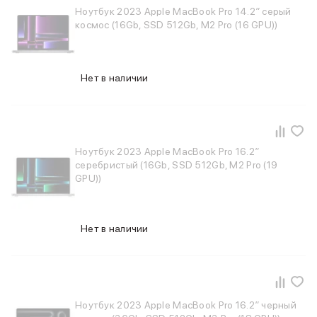
Ноутбук 2023 Apple MacBook Pro 14.2″ серый
iPhone 15 Pro Max
космос (16Gb, SSD 512Gb, M2 Pro (16 GPU))
iPhone 15 Pro
iPhone 15 Plus
iPhone 15
iPhone 14
Нет в наличии
iPhone 14 Plus
iPhone 14
Объем памяти
iPhone 2048 Gb
Ноутбук 2023 Apple MacBook Pro 16.2″
iPhone 1024 Gb
серебристый (16Gb, SSD 512Gb, M2 Pro (19
iPhone 512 Gb
GPU))
iPhone 256 Gb
iPhone 128 Gb
Аксессуары для iPhone
Нет в наличии
AirPods
Чехлы для iPhone
Защитные стекла для iPhone
Держатели для смартфонов
Беспроводные зарядные устройства
Ноутбук 2023 Apple MacBook Pro 16.2″ черный
Сетевые зарядные устройства