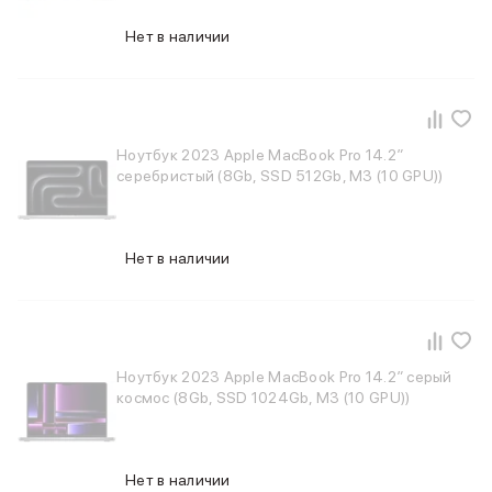
iPad 512 Gb
iPad 256 Gb
Нет в наличии
iPad 128 Gb
Аксессуары для iPad
Чехлы для iPad
Защитные стекла для iPad
Беспроводные зарядные устройства
Ноутбук 2023 Apple MacBook Pro 14.2″
Сетевые зарядные устройства
серебристый (8Gb, SSD 512Gb, M3 (10 GPU))
Кабели
Внешние аккумуляторы
Клавиатуры для iPad
Нет в наличии
Стилусы
3D Стикеры
Баннер ПВЗ
Баннер гарантия
Баннер доставка
Ноутбук 2023 Apple MacBook Pro 14.2″ серый
Mac
космос (8Gb, SSD 1024Gb, M3 (10 GPU))
MacBook Pro
MacBook Pro M5 Max
MacBook Pro M5 Pro
Нет в наличии
MacBook Pro M5