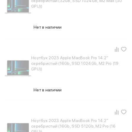
серебристый (32Gb, SSD 1024Gb, M2 Max (30
Питание и кабели
GPU))
Зарядные устройства
Внешние аккумуляторы
Адаптеры
Нет в наличии
Кабели
Мультимедиа
Акустические системы
Наушники
Защита устройства
Ноутбук 2023 Apple MacBook Pro 14.2″
Защитные стекла
серебристый (16Gb, SSD 1024Gb, M2 Pro (19
GPU))
Ремешки для часов
Сумки и рюкзаки
Поисковые трекеры
Чехлы
Нет в наличии
Наклейки
Ремешки для iPhone
Аксессуары для гаджетов
Пульты ДУ
Ноутбук 2023 Apple MacBook Pro 14.2″
Аксессуары для игровых приставок
серебристый (16Gb, SSD 512Gb, M2 Pro (16
Держатели и подставки
GPU))