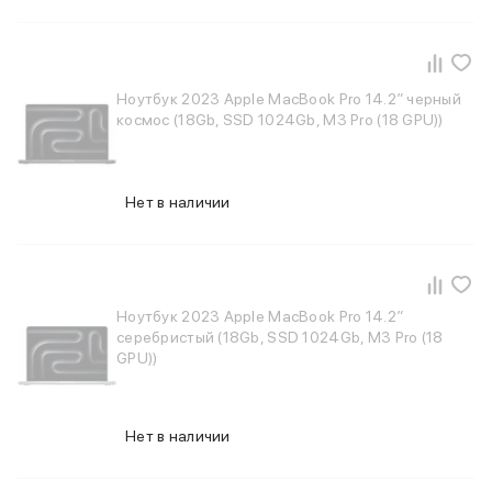
Фены
Смарт-часы и фитнес-браслеты
Уход за полостью рта
Умные очки
Ноутбук 2023 Apple MacBook Pro 14.2″ черный
Забота о здоровье
космос (18Gb, SSD 1024Gb, M3 Pro (18 GPU))
Популярные бренды
Dyson
Huawei
Ray-Ban
Нет в наличии
Баннер сплит
Баннер гарантия
Баннер ПВЗ
Баннер доставка
Ноутбук 2023 Apple MacBook Pro 14.2″
серебристый (18Gb, SSD 1024Gb, M3 Pro (18
GPU))
Нет в наличии