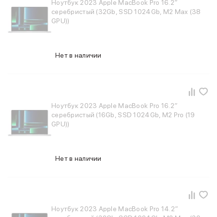
Apple Watch Series 11
Ноутбук 2023 Apple MacBook Pro 16.2″
серебристый (32Gb, SSD 1024Gb, M2 Max (38
Apple Watch Ultra 3
GPU))
Apple Watch Ultra 2 (2024)
Apple Watch SE 3
Apple Watch SE (2024)
Аксессуары для Watch
Нет в наличии
Защитные стекла для Watch
Ремешки для Watch
Кабели Lightning
Зарядные устройства с MagSafe
Ноутбук 2023 Apple MacBook Pro 16.2″
Баннер ПВЗ
серебристый (16Gb, SSD 1024Gb, M2 Pro (19
Баннер гарантия
GPU))
Баннер доставка
Аксессуары
Периферия
Нет в наличии
Накопители
Стилусы
Карты памяти и флэш-накопители
Клавиатуры
Мыши и коврики для мышей
Ноутбук 2023 Apple MacBook Pro 14.2″
Wi-Fi роутеры и маршрутизаторы