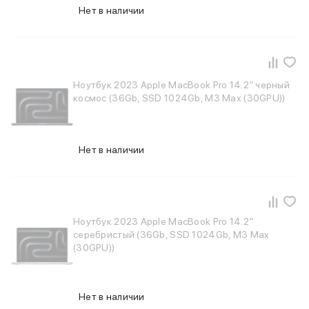
Samsung
Нет в наличии
Sony
JBL
CMF
Anker
Ноутбук 2023 Apple MacBook Pro 14.2″ черный
Техника для дома
космос (36Gb, SSD 1024Gb, M3 Max (30GPU))
Баннер ПВЗ
Умный дом
Пылесосы
Популярные бренды
Нет в наличии
Dyson
Баннер сплит
Инструменты
Баннер гарантия
Ноутбук 2023 Apple MacBook Pro 14.2″
Уход за одеждой
серебристый (36Gb, SSD 1024Gb, M3 Max
Баннер доставка
(30GPU))
Красота и здоровье
Укладка волос
Стайлеры
Нет в наличии
Выпрямители