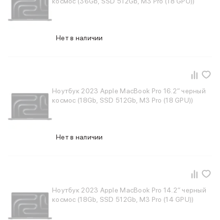
космос (36Gb, SSD 512Gb, M3 Pro (18 GPU))
Внешние аккумуляторы
Кабели Lightning
USB-C кабели
Нет в наличии
3D Стикеры
Ремешки для смартфонов
Кардхолдеры MagSafe
iPad
iPad Pro
Ноутбук 2023 Apple MacBook Pro 16.2″ черный
iPad Pro 13″
космос (18Gb, SSD 512Gb, M3 Pro (18 GPU))
iPad Pro 11″
iPad Air
iPad Air 13″
iPad Air 11″
Нет в наличии
iPad Air 10.9″
iPad
iPad 11″
iPad mini
Объем памяти iPad
Ноутбук 2023 Apple MacBook Pro 14.2″ черный
космос (18Gb, SSD 512Gb, M3 Pro (14 GPU))
iPad 2048 Gb
iPad 1024 Gb