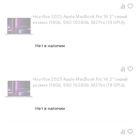
Баннер доставка
AirPods
Ноутбук 2023 Apple MacBook Pro 16.2″ серый
AirPods Pro 3
космос (16Gb, SSD 1024Gb, M2 Pro (19 GPU))
AirPods 4
AirPods Max
AirPods Max 2
EarPods
Нет в наличии
Аксессуары для AirPods
Наклейки
Кабели
Чехлы для AirPods4/4 ANC
Чехлы для AirPods Pro
Ноутбук 2023 Apple MacBook Pro 14.2″ серый
космос (16Gb, SSD 1024Gb, M2 Pro (19 GPU))
Чехлы для AirPods Pro 2
Чехлы для AirPods Pro 3
Беспроводные зарядные устройства
Баннер пвз
Нет в наличии
Баннер сплит
Баннер гарантия
Баннер доставка
Watch