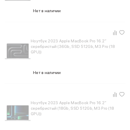
Смартфоны Motorola
Смартфоны HONOR
Нет в наличии
Смартфоны Infinix
Смартфоны Google
Мультимедиа
Наушники
Проводные наушники
Ноутбук 2023 Apple MacBook Pro 16.2″
Беспроводные наушники
серебристый (36Gb, SSD 512Gb, M3 Pro (18
Гарнитуры
GPU))
Наушники с шумоподавлением
Накладные наушники
Акустические системы
Нет в наличии
Мониторы
ТВ-приставки
Микрофоны
Баннер ПВЗ
Баннер гарантия
Ноутбук 2023 Apple MacBook Pro 16.2″
серебристый (18Gb, SSD 512Gb, M3 Pro (18
Баннер доставка
GPU))
Популярные бренды
Apple
Marshall