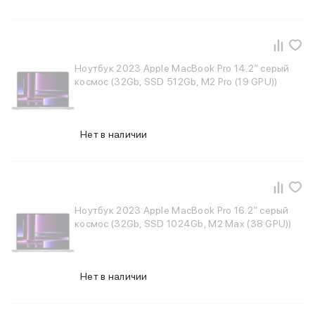
MacBook Pro M4 Max
MacBook Neo
MacBook Air
MacBook Air M5
Ноутбук 2023 Apple MacBook Pro 14.2″ серый
MacBook Air M4
космос (32Gb, SSD 512Gb, M2 Pro (19 GPU))
MacBook Air M3
iMac
Mac mini
Нет в наличии
Аксессуары для Mac
Чехлы для MacBook
Сумки и рюкзаки
Мыши
Клавиатуры
Ноутбук 2023 Apple MacBook Pro 16.2″ серый
Кабели
космос (32Gb, SSD 1024Gb, M2 Max (38 GPU))
Внешние накопители
Мультипортовые адаптеры
Карты памяти и флэш-накопители
3D Стикеры
Нет в наличии
Баннер ПВЗ
Баннер гарантия