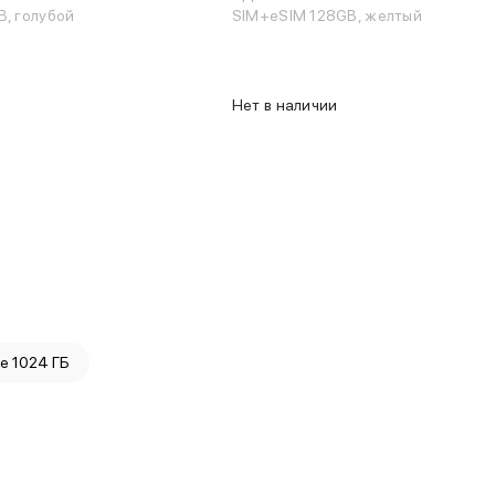
, голубой
SIM+eSIM 128GB, желтый
Нет в наличии
e 1024 ГБ