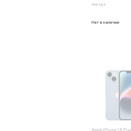
звезда
Объем памяти iPad
iPad 2048 Gb
iPad 1024 Gb
Нет в наличии
iPad 512 Gb
iPad 256 Gb
iPad 128 Gb
Аксессуары для iPad
Чехлы для iPad
Защитные стекла для iPad
Беспроводные зарядные устройства
Сетевые зарядные устройства
Кабели
Внешние аккумуляторы
Клавиатуры для iPad
Стилусы
3D Стикеры
Баннер ПВЗ
Баннер гарантия
Баннер доставка
Mac
Apple iPhone 14 Plu