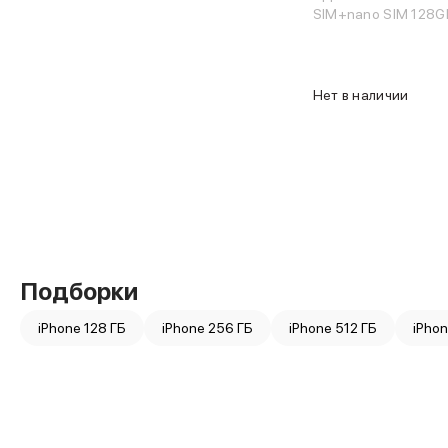
MacBook Pro
SIM+nano SIM 128GB
MacBook Pro M5 Max
MacBook Pro M5 Pro
MacBook Pro M5
Нет в наличии
MacBook Pro M4 Max
MacBook Neo
MacBook Air
MacBook Air M5
MacBook Air M4
MacBook Air M3
iMac
Mac mini
Аксессуары для Mac
Подборки
Чехлы для MacBook
Сумки и рюкзаки
iPhone 128 ГБ
iPhone 256 ГБ
iPhone 512 ГБ
iPhon
Мыши
Клавиатуры
Кабели
Внешние накопители
Мультипортовые адаптеры