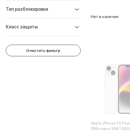
Защитные стекла для iPhone
Держатели для смартфонов
Тип разблокировки
Беспроводные зарядные устройства
Нет в наличии
Сетевые зарядные устройства
Класс защиты
Внешние аккумуляторы
Кабели Lightning
USB-C кабели
3D Стикеры
Очистить фильтр
Ремешки для смартфонов
Кардхолдеры MagSafe
iPad
iPad Pro
iPad Pro 13″
iPad Pro 11″
iPad Air
iPad Air 13″
iPad Air 11″
iPad Air 10.9″
iPad
iPad 11″
Apple iPhone 14 Plu
SIM+nano SIM 128G
iPad mini