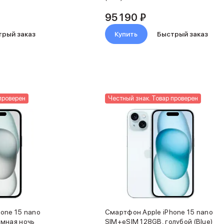
95 190 ₽
трый заказ
Купить
Быстрый заказ
проверен
Честный знак. Товар проверен
one 15 nano
Смартфон Apple iPhone 15 nano
емная ночь
SIM+eSIM 128GB, голубой (Blue)