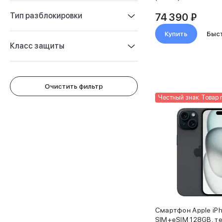
Защитные стекла для iPhone
Держатели для смартфонов
Тип разблокировки
74 390 ₽
Беспроводные зарядные устройства
Купить
Быс
Сетевые зарядные устройства
Класс защиты
Внешние аккумуляторы
Кабели Lightning
USB-C кабели
3D Стикеры
Очистить фильтр
Ремешки для смартфонов
Честный знак. Товар 
Кардхолдеры MagSafe
iPad
iPad Pro
iPad Pro 13″
iPad Pro 11″
iPad Air
iPad Air 13″
iPad Air 11″
iPad Air 10.9″
iPad
iPad 11″
Смартфон Apple iPh
SIM+eSIM 128GB, т
iPad mini