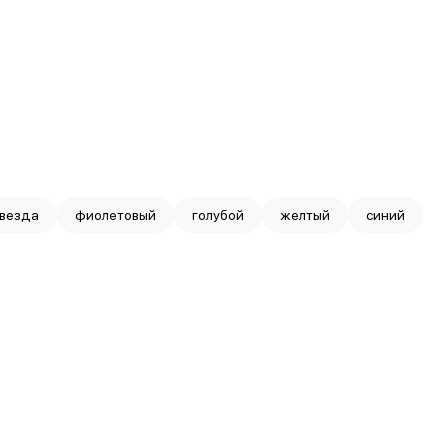
везда
фиолетовый
голубой
желтый
синий