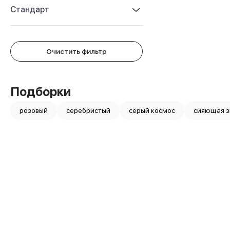
Защитные стекла для iPhone
Стандарт
Держатели для смартфонов
Беспроводные зарядные устройства
Сетевые зарядные устройства
Внешние аккумуляторы
Очистить фильтр
Кабели Lightning
USB-C кабели
3D Стикеры
Подборки
Ремешки для смартфонов
Кардхолдеры MagSafe
розовый
серебристый
серый космос
сияющая з
iPad
iPad Pro
iPad Pro 13″
iPad Pro 11″
iPad Air
iPad Air 13″
iPad Air 11″
iPad Air 10.9″
iPad
iPad 11″
iPad mini