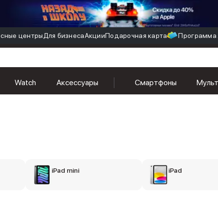
сные центры
Для бизнеса
Акции
Подарочная карта
Программа 
Watch
Аксессуары
Смартфоны
Муль
iPad mini
iPad