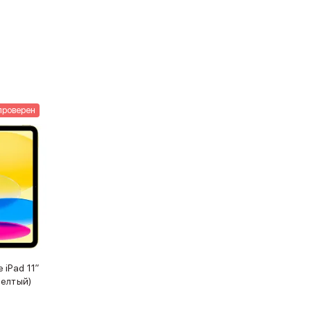
проверен
iPad 11″
желтый)