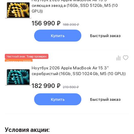
Держатели для смартфонов
сияющая звезда (16Gb, SSD 512Gb, M5 (10
Баннер ПВЗ
GPU))
Смартфоны
156 990 ₽
Смартфоны Huawei
188 390 ₽
Складные смартфоны
Смартфоны Samsung
Купить
Быстрый заказ
Аксессуары для смартфонов
USB-C кабели
Внешние аккумуляторы
Честный знак. Товар проверен
Автомобильные зарядные устройства
Подарки до 5000₽
Новинка
Ноутбук 2026 Apple MacBook Air 15.3″
Сетевые зарядные устройства
серебристый (16Gb, SSD 1024Gb, M5 (10 GPU))
3D Стикеры
бренды
182 990 ₽
219 590 ₽
Huawei
Samsung
Купить
Быстрый заказ
Google
Баннер ПВЗ
Баннер гарантия
Баннер доставка
Смартфоны Tecno
Условия акции: