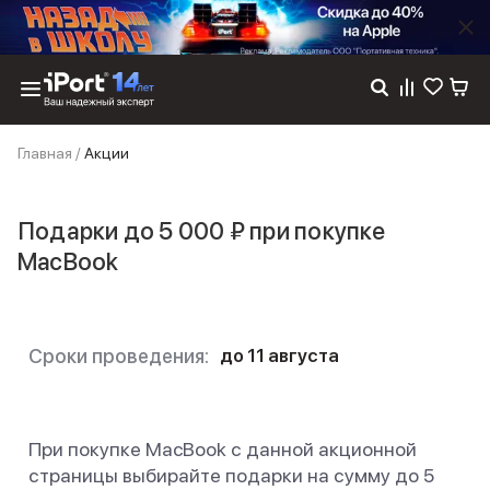
Каталог
Главная
/
Акции
Dyson
Фены
Выпрямители
Подарки до 5 000 ₽ при покупке
Стайлеры
MacBook
Пылесосы
Баннер пвз
сплит
Баннер гарантия
Баннер доставка
Сроки проведения:
до
11 августа
iPhone 17
iPhone 17
iPhone 17e
При покупке MacBook с данной акционной
iPhone 17 Pro
страницы выбирайте подарки на сумму до 5
iPhone 17 Pro Max