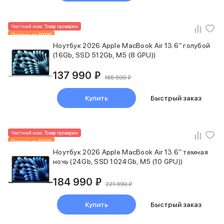
iPad 512 Gb
iPad 256 Gb
iPad 128 Gb
Честный знак. Товар проверен
Аксессуары для iPad
Подарки до 5000₽
Новинка
Ноутбук 2026 Apple MacBook Air 13.6″ голубой
Чехлы для iPad
(16Gb, SSD 512Gb, M5 (8 GPU))
Защитные стекла для iPad
Беспроводные зарядные устройства
137 990 ₽
165 590 ₽
Сетевые зарядные устройства
Кабели
Купить
Быстрый заказ
Внешние аккумуляторы
Клавиатуры для iPad
Стилусы
Честный знак. Товар проверен
3D Стикеры
Подарки до 5000₽
Баннер ПВЗ
Новинка
Ноутбук 2026 Apple MacBook Air 13.6″ темная
Баннер гарантия
ночь (24Gb, SSD 1024Gb, M5 (10 GPU))
Баннер доставка
Mac
184 990 ₽
221 990 ₽
MacBook Pro
MacBook Pro M5 Max
Купить
Быстрый заказ
MacBook Pro M5 Pro
MacBook Pro M5