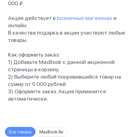
Баннер пвз
000 ₽.
сплит
Баннер гарантия
Акция действует в
розничных магазинах
и
Баннер доставка
онлайн.
iPhone
В качестве подарка в акции участвуют любые
Баннер ПВЗ
товары.
Баннер гарантия
Баннер доставка
Как оформить заказ:
iPhone Air
1) Добавьте MacBook с данной акционной
iPhone 17
страницы в корзину.
iPhone 17 Pro Max
2) Выберите любой понравившийся товар на
iPhone 17 Pro
iPhone 17
сумму от 5 000 рублей.
iPhone 17e
3) Оформите заказ. Акция применится
iPhone 16
автоматически.
iPhone 16 Pro Max
iPhone 16 Pro
iPhone 16 Plus
iPhone 16
iPhone 16e
Все товары
MacBook Air
iPhone 15