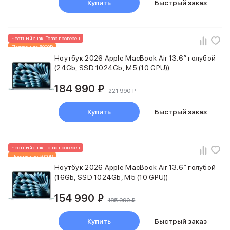
Купить
Быстрый заказ
Внешние аккумуляторы
Кабели Lightning
USB-C кабели
Честный знак. Товар проверен
3D Стикеры
Подарки до 5000₽
Ремешки для смартфонов
Новинка
Ноутбук 2026 Apple MacBook Air 13.6″ голубой
Кардхолдеры MagSafe
(24Gb, SSD 1024Gb, M5 (10 GPU))
iPad
iPad Pro
184 990 ₽
221 990 ₽
iPad Pro 13″
iPad Pro 11″
Купить
Быстрый заказ
iPad Air
iPad Air 13″
iPad Air 11″
Честный знак. Товар проверен
iPad Air 10.9″
Подарки до 5000₽
iPad
Новинка
Ноутбук 2026 Apple MacBook Air 13.6″ голубой
iPad 11″
(16Gb, SSD 1024Gb, M5 (10 GPU))
iPad mini
154 990 ₽
Объем памяти iPad
185 990 ₽
iPad 2048 Gb
iPad 1024 Gb
Купить
Быстрый заказ