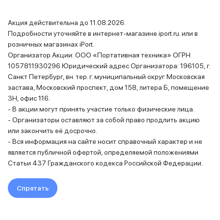
Смартфоны Motorola
Смартфоны HONOR
Смартфоны Infinix
Акция действительна до 11.08.2026.
Смартфоны Google
Подробности уточняйте в интернет-магазине iport.ru. или в
Мультимедиа
розничных магазинах iPort.
Наушники
Организатор Акции: ООО «Портативная техника» ОГРН
Проводные наушники
1057811930296 Юридический адрес Организатора: 196105, г.
Беспроводные наушники
Санкт Петербург, вн. тер. г. муниципальный округ Московская
Гарнитуры
застава, Московский проспект, дом 158, литера Б, помещение
Наушники с шумоподавлением
3Н, офис 116.
Накладные наушники
- В акции могут принять участие только физические лица.
Акустические системы
- Организаторы оставляют за собой право продлить акцию
Мониторы
или закончить её досрочно.
ТВ-приставки
- Вся информация на сайте носит справочный характер и не
Микрофоны
является публичной офертой, определяемой положениями
Баннер ПВЗ
Статьи 437 Гражданского кодекса Российской Федерации.
Баннер гарантия
Баннер доставка
Спрятать
Популярные бренды
Apple
Marshall