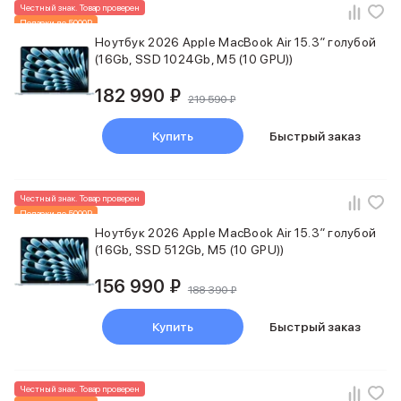
Apple Watch Series 11
Честный знак. Товар проверен
Apple Watch Ultra 3
Подарки до 5000₽
Новинка
Apple Watch Ultra 2 (2024)
Ноутбук 2026 Apple MacBook Air 15.3″ голубой
(16Gb, SSD 1024Gb, M5 (10 GPU))
Apple Watch SE 3
Apple Watch SE (2024)
182 990 ₽
Аксессуары для Watch
219 590 ₽
Защитные стекла для Watch
Купить
Быстрый заказ
Ремешки для Watch
Кабели Lightning
Зарядные устройства с MagSafe
Баннер ПВЗ
Честный знак. Товар проверен
Подарки до 5000₽
Баннер гарантия
Новинка
Ноутбук 2026 Apple MacBook Air 15.3″ голубой
Баннер доставка
(16Gb, SSD 512Gb, M5 (10 GPU))
Аксессуары
Периферия
156 990 ₽
188 390 ₽
Накопители
Стилусы
Купить
Быстрый заказ
Карты памяти и флэш-накопители
Клавиатуры
Мыши и коврики для мышей
Честный знак. Товар проверен
Wi-Fi роутеры и маршрутизаторы