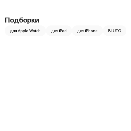
iPad 512 Gb
iPad 256 Gb
iPad 128 Gb
Подборки
Аксессуары для iPad
Чехлы для iPad
для Apple Watch
для iPad
для iPhone
BLUEO
Защитные стекла для iPad
Беспроводные зарядные устройства
Сетевые зарядные устройства
Кабели
Внешние аккумуляторы
Клавиатуры для iPad
Стилусы
3D Стикеры
Баннер ПВЗ
Баннер гарантия
Баннер доставка
Mac
MacBook Pro
MacBook Pro M5 Max
MacBook Pro M5 Pro
MacBook Pro M5