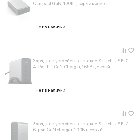
Баннер пвз
Compact GaN, 100Вт, серый космос
сплит
Баннер гарантия
Баннер доставка
Нет в наличии
iPhone
Баннер ПВЗ
Баннер гарантия
Баннер доставка
iPhone Air
Зарядное устройство сетевое Satechi USB-C
iPhone 17
4-Port PD GaN Charger, 165Вт, серый
iPhone 17 Pro Max
iPhone 17 Pro
iPhone 17
Нет в наличии
iPhone 17e
iPhone 16
iPhone 16 Pro Max
iPhone 16 Pro
iPhone 16 Plus
Зарядное устройство сетевое Satechi USB-C
iPhone 16
6-port GaN charger, 200Вт, серый
iPhone 16e
iPhone 15